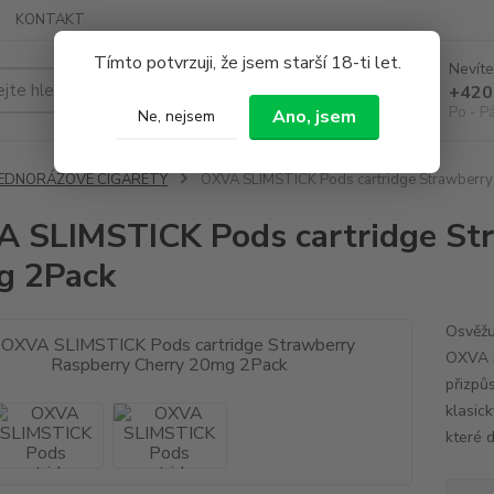
KONTAKT
Tímto potvrzuji, že jsem starší 18-ti let.
Nevíte
Hledat
+420
Po - P
Ano, jsem
Ne, nejsem
JEDNORÁZOVÉ CIGARETY
OXVA SLIMSTICK Pods cartridge Strawberry
 SLIMSTICK Pods cartridge Str
g 2Pack
Osvěžuj
OXVA S
přizpů
klasick
které d