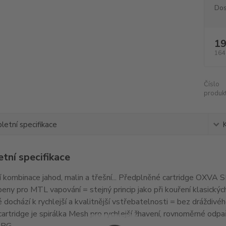
Dos
19
164
Číslo
produkt
etní specifikace
tní specifikace
í kombinace jahod, malin a třešní... Předplněné cartridge OXVA 
eny pro MTL vapování = stejný princip jako při kouření klasických
é dochází k rychlejší a kvalitnější vstřebatelnosti = bez dráždivé
cartridge je spirálka Mesh pro rychlejší žhavení, rovnoměrné odpařo