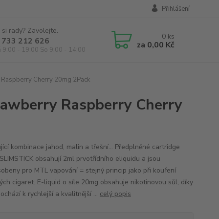
Přihlášení
 si rady? Zavolejte.
0
ks
 733 212 626
za
0,00 Kč
á 9:00 - 19:00 So 9:00 - 14:00
 Raspberry Cherry 20mg 2Pack
awberry Raspberry Cherry
ící kombinace jahod, malin a třešní... Předplněné cartridge
LIMSTICK obsahují 2ml prvotřídního eliquidu a jsou
sobeny pro MTL vapování = stejný princip jako při kouření
ých cigaret. E-liquid o síle 20mg obsahuje nikotinovou sůl, díky
ochází k rychlejší a kvalitnější ...
celý popis