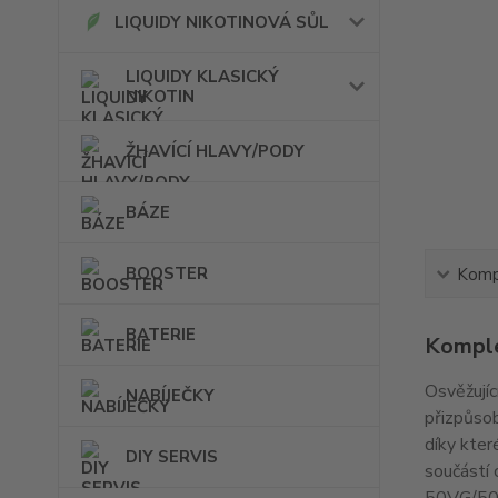
LIQUIDY NIKOTINOVÁ SŮL
LIQUIDY KLASICKÝ
NIKOTIN
ŽHAVÍCÍ HLAVY/PODY
BÁZE
BOOSTER
Kompl
BATERIE
Komple
Osvěžujíc
NABÍJEČKY
přizpůsob
díky kter
DIY SERVIS
součástí 