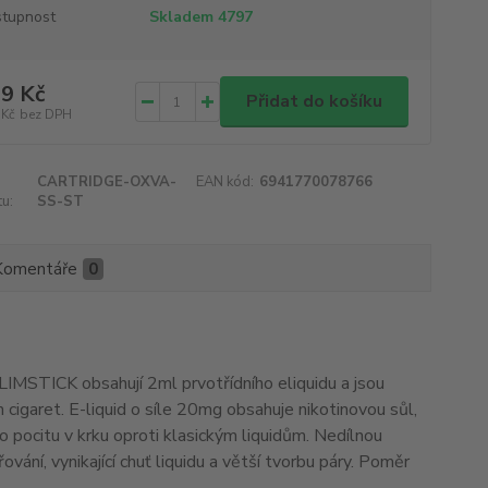
tupnost
Skladem 4797
9 Kč
Přidat do košíku
 Kč
bez DPH
CARTRIDGE-OXVA-
EAN kód:
6941770078766
u:
SS-ST
Komentáře
0
SLIMSTICK obsahují 2ml prvotřídního eliquidu a jsou
 cigaret. E-liquid o síle 20mg obsahuje nikotinovou sůl,
ho pocitu v krku oproti klasickým liquidům. Nedílnou
vání, vynikající chuť liquidu a větší tvorbu páry. Poměr