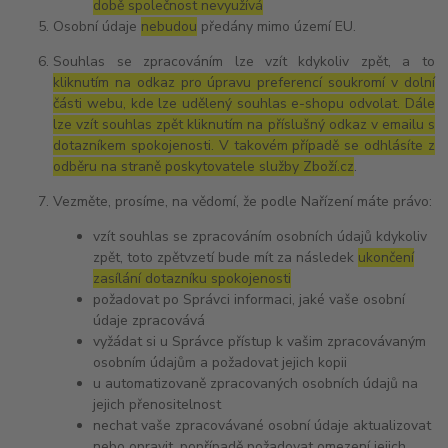
době společnost nevyužívá
Osobní údaje
nebudou
předány mimo území EU.
Souhlas se zpracováním lze vzít kdykoliv zpět, a to
kliknutím na odkaz pro úpravu preferencí soukromí v dolní
části webu, kde lze udělený souhlas e-shopu odvolat. Dále
lze vzít souhlas zpět kliknutím na příslušný odkaz v emailu s
dotazníkem spokojenosti. V takovém případě se odhlásíte z
odběru na straně poskytovatele služby Zboží.cz
.
Vezměte, prosíme, na vědomí, že podle Nařízení máte právo:
vzít souhlas se zpracováním osobních údajů kdykoliv
zpět, toto zpětvzetí bude mít za následek
ukončení
zasílání dotazníku spokojenosti
požadovat po Správci informaci, jaké vaše osobní
údaje zpracovává
vyžádat si u Správce přístup k vašim zpracovávaným
osobním údajům a požadovat jejich kopii
u automatizovaně zpracovaných osobních údajů na
jejich přenositelnost
nechat vaše zpracovávané osobní údaje aktualizovat
nebo opravit, popřípadě požadovat omezení jejich