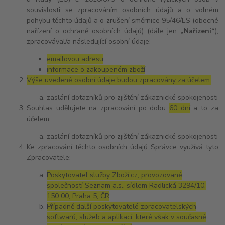
souvislosti se zpracováním osobních údajů a o volném
pohybu těchto údajů a o zrušení směrnice 95/46/ES (obecné
nařízení o ochraně osobních údajů) (dále jen
„Nařízení“
),
zpracovával/a následující osobní údaje:
emailovou adresu
informace o zakoupeném zboží
Výše uvedené osobní údaje budou zpracovány za účelem:
zaslání dotazníků pro zjištění zákaznické spokojenosti
Souhlas udělujete na zpracování po dobu
60 dní
a to za
účelem:
zaslání dotazníků pro zjištění zákaznické spokojenosti
Ke zpracování těchto osobních údajů Správce využívá tyto
Zpracovatele:
Poskytovatel služby Zboží.cz, provozované
společností Seznam a.s., sídlem Radlická 3294/10,
150 00, Praha 5, ČR
Případně další poskytovatelé zpracovatelských
softwarů, služeb a aplikací, které však v současné