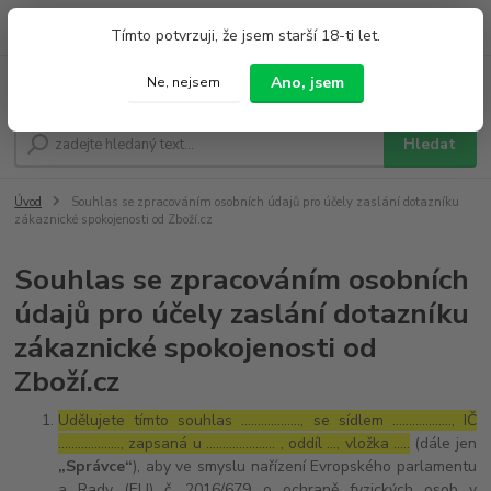
0
ks
+420 733 212 626
Tímto potvrzuji, že jsem starší 18-ti let.
za
0,00 Kč
Po - Pá 9:00 - 19:00 So 9:00 - 14:00
Ano, jsem
Ne, nejsem
Menu
Hledat
Úvod
Souhlas se zpracováním osobních údajů pro účely zaslání dotazníku
zákaznické spokojenosti od Zboží.cz
Souhlas se zpracováním osobních
údajů pro účely zaslání dotazníku
zákaznické spokojenosti od
Zboží.cz
Udělujete tímto souhlas ……………..., se sídlem ………………, IČ
………………., zapsaná u ………………… , oddíl …, vložka …..
(dále jen
„Správce“
), aby ve smyslu nařízení Evropského parlamentu
a Rady (EU) č. 2016/679 o ochraně fyzických osob v