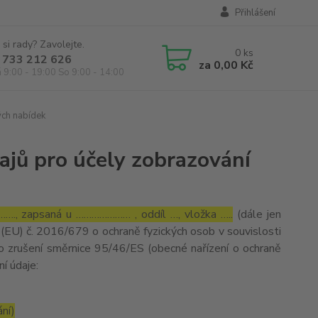
Přihlášení
 si rady? Zavolejte.
0
ks
 733 212 626
za
0,00 Kč
á 9:00 - 19:00 So 9:00 - 14:00
ých nabídek
ajů pro účely zobrazování
…., zapsaná u ………………… , oddíl …, vložka …..
(dále jen
(EU) č. 2016/679 o ochraně fyzických osob v souvislosti
o zrušení směrnice 95/46/ES (obecné nařízení o ochraně
ní údaje:
ání)