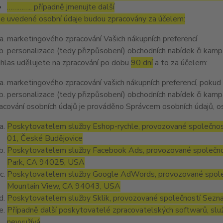
………….. případně jmenujte další
e uvedené osobní údaje budou zpracovány za účelem:
marketingového zpracování Vašich nákupních preferencí
personalizace (tedy přizpůsobení) obchodních nabídek či kamp
hlas udělujete na zpracování po dobu
90 dní
a to za účelem:
marketingového zpracování vašich nákupních preferencí, pokud
personalizace (tedy přizpůsobení) obchodních nabídek či kamp
acování osobních údajů je prováděno Správcem osobních údajů, os
Poskytovatelem služby Eshop-rychle, provozované společnost
01, České Budějovice
Poskytovatelem služby Facebook Ads, provozované společno
Park, CA 94025, USA
Poskytovatelem služby Google AdWords, provozované společ
Mountain View, CA 94043, USA
Poskytovatelem služby Sklik, provozované společností Sezna
Případně další poskytovatelé zpracovatelských softwarů, služ
nevyužívá