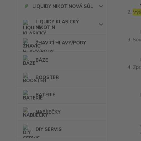
LIQUIDY NIKOTINOVÁ SŮL
Výš
LIQUIDY KLASICKÝ
NIKOTIN
Sou
ŽHAVÍCÍ HLAVY/PODY
BÁZE
Zpr
BOOSTER
BATERIE
NABÍJEČKY
DIY SERVIS