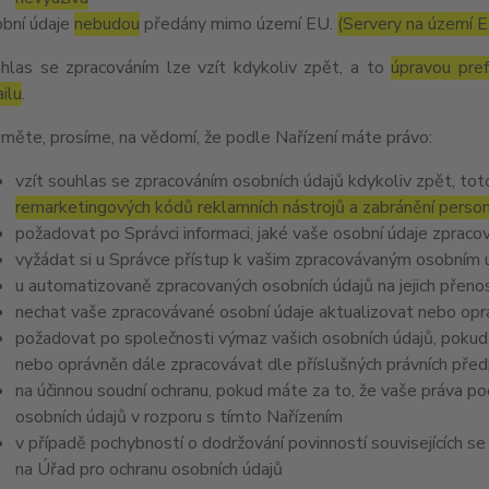
bní údaje
nebudou
předány mimo území EU.
(Servery na území 
hlas se zpracováním lze vzít kdykoliv zpět, a to
úpravou pre
ilu
.
měte, prosíme, na vědomí, že podle Nařízení máte právo:
vzít souhlas se zpracováním osobních údajů kdykoliv zpět, to
remarketingových kódů reklamních nástrojů a zabránění perso
požadovat po Správci informaci, jaké vaše osobní údaje zpraco
vyžádat si u Správce přístup k vašim zpracovávaným osobním ú
u automatizovaně zpracovaných osobních údajů na jejich přeno
nechat vaše zpracovávané osobní údaje aktualizovat nebo opra
požadovat po společnosti výmaz vašich osobních údajů, pokud 
nebo oprávněn dále zpracovávat dle příslušných právních před
na účinnou soudní ochranu, pokud máte za to, že vaše práva po
osobních údajů v rozporu s tímto Nařízením
v případě pochybností o dodržování povinností souvisejících s
na Úřad pro ochranu osobních údajů