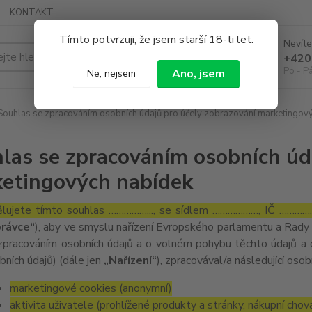
KONTAKT
Tímto potvrzuji, že jsem starší 18-ti let.
Nevíte
Hledat
+420
Po - P
Ano, jsem
Ne, nejsem
ouhlas se zpracováním osobních údajů pro účely zobrazování marketingov
las se zpracováním osobních úd
etingových nabídek
lujete tímto souhlas ……………..., se sídlem ………………, IČ ……………
rávce“
), aby ve smyslu nařízení Evropského parlamentu a Rady 
zpracováním osobních údajů a o volném pohybu těchto údajů a 
bních údajů) (dále jen
„Nařízení“
), zpracovával/a následující osob
marketingové cookies (anonymní)
aktivita uživatele (prohlížené produkty a stránky, nákupní chov