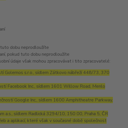
aní
 tuto dobu neprodloužíte
aní, pokud tuto dobu neprodloužíte
obní údaje však mohou zpracovávat i tito zpracovatelé:
í Golemos s.r.o., sídlem Zátkovo nábřeží 448/73, 370
stí Facebook Inc., sídlem 1601 Willow Road, Menlo
ností Google Inc., sídlem 1600 Amphitheatre Parkway,
m a.s., sídlem Radlická 3294/10, 150 00, Praha 5, ČR
eb a aplikací, které však v současné době společnost