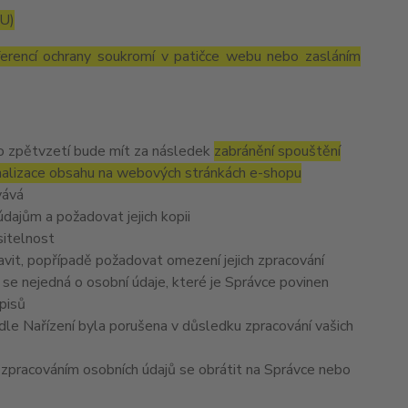
EU)
ferencí ochrany soukromí v patičce webu nebo zasláním
to zpětvzetí bude mít za následek
zabránění spouštění
nalizace obsahu na webových stránkách e-shopu
vává
dajům a požadovat jejich kopii
sitelnost
vit, popřípadě požadovat omezení jejich zpracování
se nejedná o osobní údaje, které je Správce povinen
pisů
dle Nařízení byla porušena v důsledku zpracování vašich
e zpracováním osobních údajů se obrátit na Správce nebo