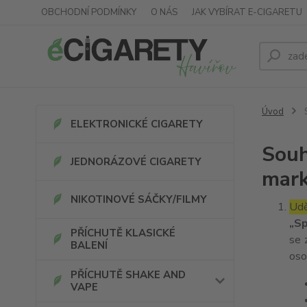
OBCHODNÍ PODMÍNKY
O NÁS
JAK VYBÍRAT E-CIGARETU
Úvod
S
ELEKTRONICKÉ CIGARETY
Souh
JEDNORÁZOVÉ CIGARETY
mark
NIKOTINOVÉ SÁČKY/FILMY
Udě
„Sp
PŘÍCHUTĚ KLASICKÉ
se 
BALENÍ
oso
PŘÍCHUTĚ SHAKE AND
VAPE