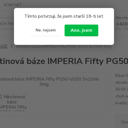
KONTAKT
Tímto potvrzuji, že jsem starší 18-ti let.
Nevíte
Hledat
+420
Po - P
Ano, jsem
Ne, nejsem
BÁZE
Nikotinová báze IMPERIA Fifty PG50-VG50 5x10ml-3mg
tinová báze IMPERIA Fifty PG
Báze č
obsahu
50:50. 
chuti 
kvality
Dos