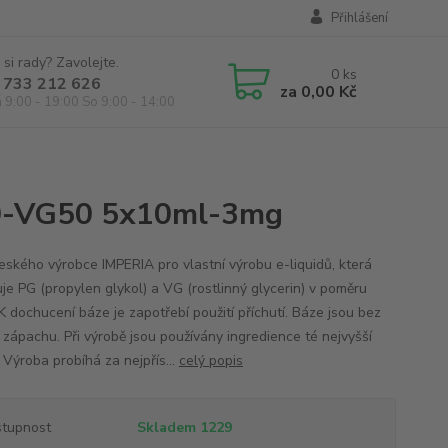
Přihlášení
 si rady? Zavolejte.
0
ks
 733 212 626
za
0,00 Kč
á 9:00 - 19:00 So 9:00 - 14:00
50-VG50 5x10ml-3mg
eského výrobce IMPERIA pro vlastní výrobu e-liquidů, která
je PG (propylen glykol) a VG (rostlinný glycerin) v poměru
K dochucení báze je zapotřebí použití příchutí. Báze jsou bez
a zápachu. Při výrobě jsou používány ingredience té nejvyšší
. Výroba probíhá za nejpřís...
celý popis
tupnost
Skladem 1229