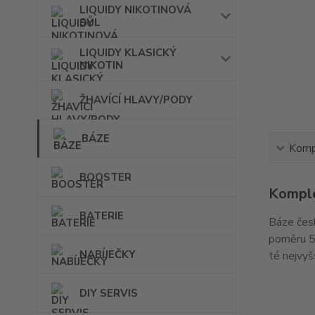
LIQUIDY NIKOTINOVÁ
SŮL
LIQUIDY KLASICKÝ
NIKOTIN
ŽHAVÍCÍ HLAVY/PODY
BÁZE
Kompl
BOOSTER
Komple
BATERIE
Báze česk
poměru 50
NABÍJEČKY
té nejvyš
DIY SERVIS