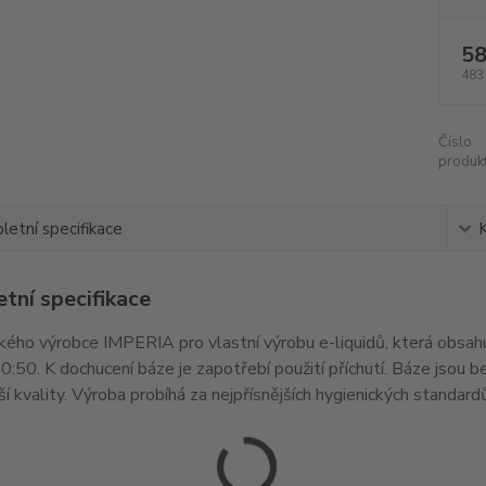
58
483
Číslo
produkt
etní specifikace
tní specifikace
ého výrobce IMPERIA pro vlastní výrobu e-liquidů, která obsahuj
:50. K dochucení báze je zapotřebí použití příchutí. Báze jsou be
ší kvality. Výroba probíhá za nejpřísnějších hygienických standar