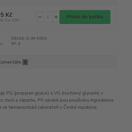
5 Kč
Přidat do košíku
 Kč
bez DPH
EBASE-Q-IM-5050-
u:
5P-3
Komentáře
0
e PG (propylen glykol) a VG (rostlinný glycerin) v
z chuti a zápachu. Při výrobě jsou používány ingredience
dů ve farmaceutické laboratoři v České republice.