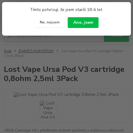
0
ks
+420 733 212 626
Tímto potvrzuji, že jsem starší 18-ti let.
za
0,00 Kč
Po - Pá 9:00 - 19:00 So 9:00 - 14:00
Menu
Ano, jsem
Ne, nejsem
Hledat
Úvod
ŽHAVÍCÍ HLAVY/PODY
Lost Vape Ursa Pod V3 cartridge 0,8ohm
2,5ml 3Pack
Lost Vape Ursa Pod V3 cartridge
0,8ohm 2,5ml 3Pack
URSA Cartridge V3 s přívětivým vrchním plněním a zvýšenou odolností