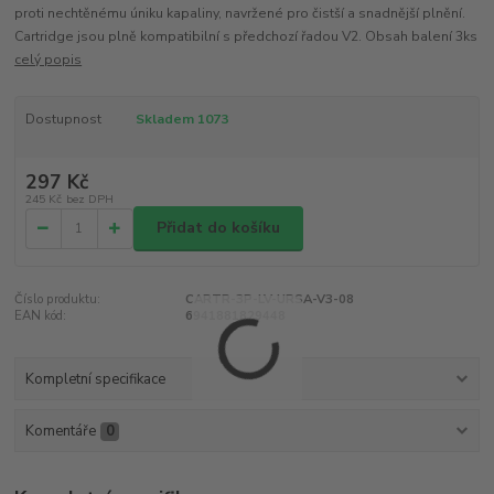
proti nechtěnému úniku kapaliny, navržené pro čistší a snadnější plnění.
Cartridge jsou plně kompatibilní s předchozí řadou V2. Obsah balení 3ks
celý popis
Dostupnost
Skladem 1073
297 Kč
245 Kč
bez DPH
Přidat do košíku
Číslo produktu:
CARTR-3P-LV-URSA-V3-08
EAN kód:
6941881829448
Kompletní specifikace
Komentáře
0