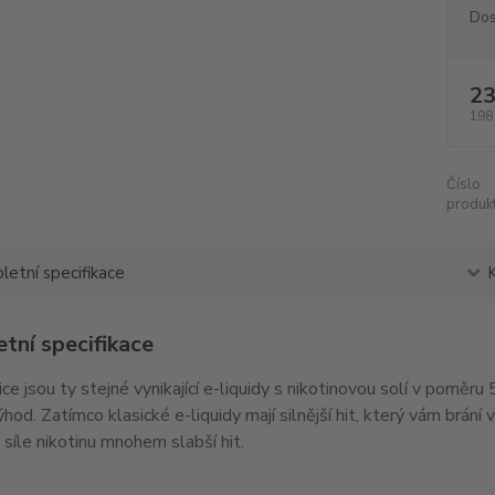
Dos
23
198
Číslo
produkt
etní specifikace
tní specifikace
ice jsou ty stejné vynikající e-liquidy s nikotinovou solí v pomě
hod. Zatímco klasické e-liquidy mají silnější hit, který vám brání v
é síle nikotinu mnohem slabší hit.