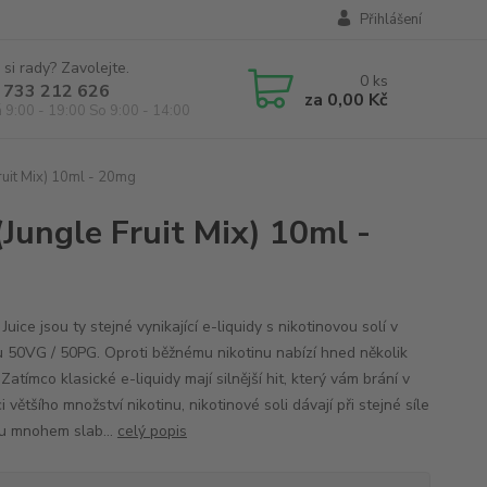
Přihlášení
 si rady? Zavolejte.
0
ks
 733 212 626
za
0,00 Kč
á 9:00 - 19:00 So 9:00 - 14:00
Fruit Mix) 10ml - 20mg
(Jungle Fruit Mix) 10ml -
Juice jsou ty stejné vynikající e-liquidy s nikotinovou solí v
 50VG / 50PG. Oproti běžnému nikotinu nabízí hned několik
Zatímco klasické e-liquidy mají silnější hit, který vám brání v
i většího množství nikotinu, nikotinové soli dávají při stejné síle
nu mnohem slab...
celý popis