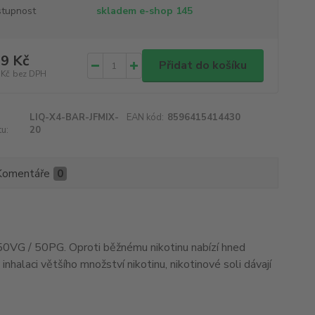
tupnost
skladem e-shop 145
9 Kč
Přidat do košíku
 Kč
bez DPH
LIQ-X4-BAR-JFMIX-
EAN kód:
8596415414430
u:
20
Komentáře
0
ru 50VG / 50PG. Oproti běžnému nikotinu nabízí hned
 inhalaci většího množství nikotinu, nikotinové soli dávají