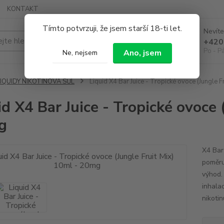
KONTAKT
Tímto potvrzuji, že jsem starší 18-ti let.
Nevíte
Hledat
+420
Po - P
Ano, jsem
Ne, nejsem
LIQUIDY NIKOTINOVÁ SŮL
Liquid X4 Bar Juice - Tropické ovoce (Jungle 
id X4 Bar Juice - Tropické ovoce 
g
X4 Bar 
poměru
výhod. 
inhalac
nikoti