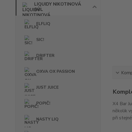
LIQUIDY NIKOTINOVÁ
SŮL
ELFLIQ
SIC!
DRIFTER
OXVA OX PASSION
Kompl
JUST JUICE
Komple
POPIČ!
X4 Bar Ju
několik vý
při stejn
NASTY LIQ