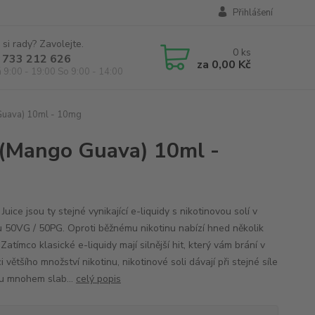
Přihlášení
 si rady? Zavolejte.
0
ks
 733 212 626
za
0,00 Kč
á 9:00 - 19:00 So 9:00 - 14:00
 Guava) 10ml - 10mg
a (Mango Guava) 10ml -
Juice jsou ty stejné vynikající e-liquidy s nikotinovou solí v
 50VG / 50PG. Oproti běžnému nikotinu nabízí hned několik
Zatímco klasické e-liquidy mají silnější hit, který vám brání v
i většího množství nikotinu, nikotinové soli dávají při stejné síle
nu mnohem slab...
celý popis