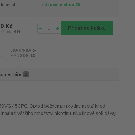
tupnost
skladem e-shop 65
9 Kč
Přidat do košíku
 Kč
bez DPH
LIQ-X4-BAR-
u:
MANGOG-10
Komentáře
0
ru 50VG / 50PG. Oproti běžnému nikotinu nabízí hned
 inhalaci většího množství nikotinu, nikotinové soli dávají