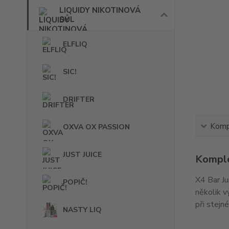
LIQUIDY NIKOTINOVÁ
SŮL
ELFLIQ
SIC!
DRIFTER
Kompl
OXVA OX PASSION
JUST JUICE
Komple
X4 Bar Ju
POPIČ!
několik vý
při stejn
NASTY LIQ