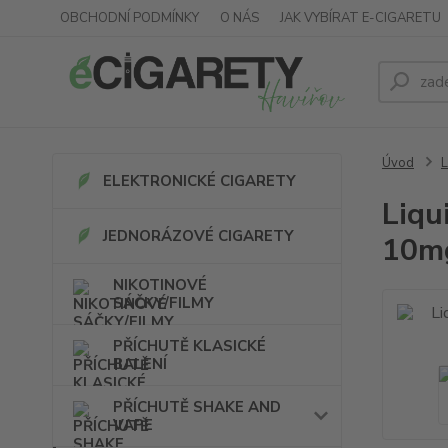
OBCHODNÍ PODMÍNKY
O NÁS
JAK VYBÍRAT E-CIGARETU
Úvod
ELEKTRONICKÉ CIGARETY
Liqu
JEDNORÁZOVÉ CIGARETY
10m
NIKOTINOVÉ
SÁČKY/FILMY
PŘÍCHUTĚ KLASICKÉ
BALENÍ
PŘÍCHUTĚ SHAKE AND
VAPE