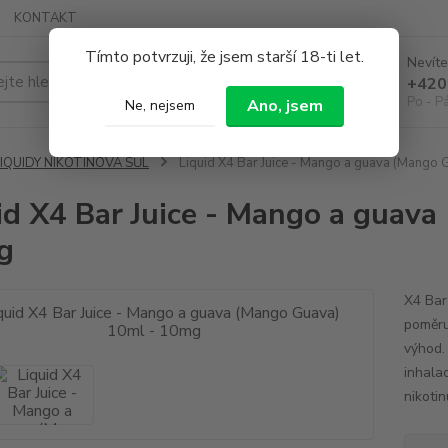
KONTAKT
Tímto potvrzuji, že jsem starší 18-ti let.
Nevíte
Hledat
+420
Po - P
Ano, jsem
Ne, nejsem
LIQUIDY NIKOTINOVÁ SŮL
Liquid X4 Bar Juice - Mango a guava (Mango
id X4 Bar Juice - Mango a guav
g
X4 Bar 
poměru
výhod. 
inhalac
nikoti