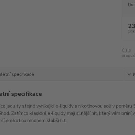
Dos
23
198
Číslo
produkt
etní specifikace
tní specifikace
ice jsou ty stejné vynikající e-liquidy s nikotinovou solí v pomě
hod. Zatímco klasické e-liquidy mají silnější hit, který vám brání v
é síle nikotinu mnohem slabší hit.