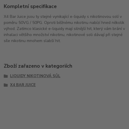
Kompletní specifikace
X4 Bar Juice jsou ty stejné vynikající e-liquidy s nikotinovou solí v
poměru 50VG / 50PG. Oproti běžnému nikotinu nabízí hned několik
výhod. Zatímco klasické e-liquidy mají silnější hit, který vám brání v
inhalaci většího množství nikotinu, nikotinové soli dávají při stejné
síle nikotinu mnohem slabší hit.
Zboží zařazeno v kategoriích
LIQUIDY NIKOTINOVÁ SŮL
X4 BAR JUICE