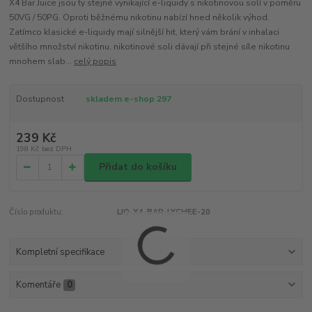
X4 Bar Juice jsou ty stejné vynikající e-liquidy s nikotinovou solí v poměru
50VG / 50PG. Oproti běžnému nikotinu nabízí hned několik výhod.
Zatímco klasické e-liquidy mají silnější hit, který vám brání v inhalaci
většího množství nikotinu, nikotinové soli dávají při stejné síle nikotinu
mnohem slab...
celý popis
Dostupnost
skladem e-shop 297
239 Kč
198 Kč
bez DPH
Přidat do košíku
Číslo produktu:
LIQ-X4-BAR-LYCHEE-20
Kompletní specifikace
Komentáře
0