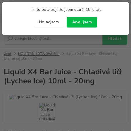
0
ks
+420 733 212 626
Tímto potvrzuji, že jsem starší 18-ti let.
za
0,00 Kč
Po - Pá 9:00 - 19:00 So 9:00 - 14:00
Ano, jsem
Ne, nejsem
Menu
Hledat
Úvod
LIQUIDY NIKOTINOVÁ SŮL
Liquid X4 Bar Juice - Chladivé liči
(Lychee Ice) 10ml - 20mg
Liquid X4 Bar Juice - Chladivé liči
(Lychee Ice) 10ml - 20mg