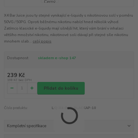
X4 Bar Juice jsou ty stejné vynikající e-liquidy s nikotinovou solí v poměru
50VG / 50PG. Oproti běžnému nikotinu nabízí hned několik výhod.
Zatímco klasické e-liquidy mají silnější hit, který vám brání v inhalaci
většího množství nikotinu, nikotinové soli dávají při stejné síle nikotinu
mnohem slab...
celý popis
Dostupnost
skladem e-shop 147
239 Kč
198 Kč
bez DPH
Přidat do košíku
Číslo produktu:
LIQ-X4-BAR-BLACKAP-10
Kompletní specifikace