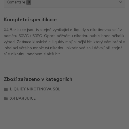
Komentáře
0
Kompletní specifikace
X4 Bar Juice jsou ty stejné vynikající e-liquidy s nikotinovou solí v
poměru 50VG / 50PG. Oproti běžnému nikotinu nabízí hned několik
výhod. Zatímco klasické e-liquidy mají silnější hit, který vám brání v
inhalaci většího množství nikotinu, nikotinové soli dávají při stejné
síle nikotinu mnohem slabší hit.
Zboží zařazeno v kategoriích
LIQUIDY NIKOTINOVÁ SŮL
X4 BAR JUICE