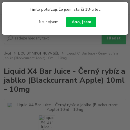
0
ks
+420 733 212 626
Tímto potvrzuji, že jsem starší 18-ti let.
za
0,00 Kč
Po - Pá 9:00 - 19:00 So 9:00 - 14:00
Ano, jsem
Ne, nejsem
Menu
Hledat
Úvod
LIQUIDY NIKOTINOVÁ SŮL
Liquid X4 Bar Juice - Černý rybíz a
jablko (Blackcurrant Apple) 10ml - 10mg
Liquid X4 Bar Juice - Černý rybíz a
jablko (Blackcurrant Apple) 10ml
- 10mg