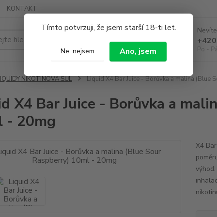
KONTAKT
Tímto potvrzuji, že jsem starší 18-ti let.
Nevíte
Hledat
+420
Po - P
Ano, jsem
Ne, nejsem
LIQUIDY NIKOTINOVÁ SŮL
Liquid X4 Bar Juice - Borůvka a malina (Blue
id X4 Bar Juice - Borůvka a mali
 - 20mg
X4 Bar 
poměru
výhod. 
inhalac
nikoti