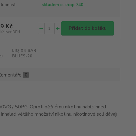
tupnost
skladem e-shop 740
9 Kč
Přidat do košíku
 Kč
bez DPH
LIQ-X4-BAR-
u:
BLUES-20
Komentáře
0
ru 50VG / 50PG. Oproti běžnému nikotinu nabízí hned
 inhalaci většího množství nikotinu, nikotinové soli dávají