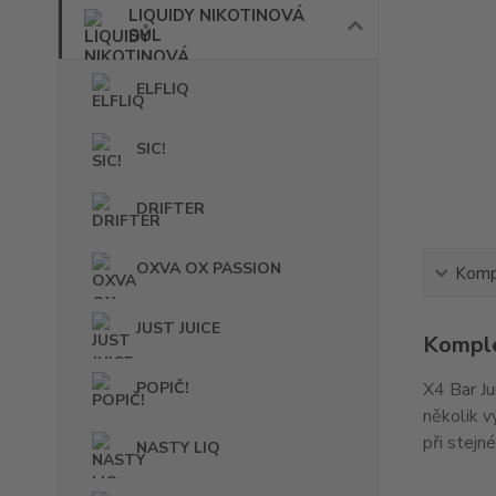
LIQUIDY NIKOTINOVÁ
SŮL
ELFLIQ
SIC!
DRIFTER
OXVA OX PASSION
Kompl
JUST JUICE
Komple
POPIČ!
X4 Bar Ju
několik vý
při stejn
NASTY LIQ