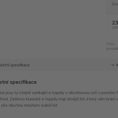
Dos
23
198
Číslo
produkt
etní specifikace
tní specifikace
ice jsou ty stejné vynikající e-liquidy s nikotinovou solí v pomě
hod. Zatímco klasické e-liquidy mají silnější hit, který vám brání v
é síle nikotinu mnohem slabší hit.