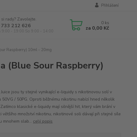
Přihlášení
 si rady? Zavolejte.
0
ks
 733 212 626
za
0,00 Kč
á 9:00 - 19:00 So 9:00 - 14:00
 Sour Raspberry) 10ml - 20mg
na (Blue Sour Raspberry)
Juice jsou ty stejné vynikající e-liquidy s nikotinovou solí v
 50VG / 50PG. Oproti běžnému nikotinu nabízí hned několik
Zatímco klasické e-liquidy mají silnější hit, který vám brání v
i většího množství nikotinu, nikotinové soli dávají při stejné síle
nu mnohem slab...
celý popis