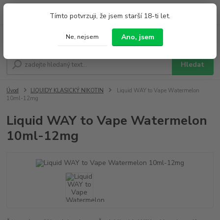
0
ks
+420 733 212 626
Tímto potvrzuji, že jsem starší 18-ti let.
za
0,00 Kč
Po - Pá 9:00 - 19:00 So 9:00 - 14:00
Ano, jsem
Ne, nejsem
Menu
Hledat
Úvod
LIQUIDY KLASICKÝ NIKOTIN
Liquid WAY to Vape Watermelon
10ml-12mg
Liquid WAY to Vape Watermelon
10ml-12mg