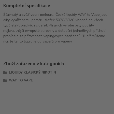
Kompletní specifikace
Šťavnatý a svěží vodní meloun... České liquidy WAY to Vape jsou
díky vyváženému poměru složek 50PG/50VG vhodné do všech
typů elektronických cigaret. Při jejich výrobě byly použity
nejkvalitnější evropské suroviny a doladění jednotlivých příchutí
probíhalo za přítomnosti vapingových nadšenců. Tudíž můžeme
říci, že tento liquid je od vaperů pro vapery.
Zboží zařazeno v kategoriích
LIQUIDY KLASICKÝ NIKOTIN
WAY TO VAPE