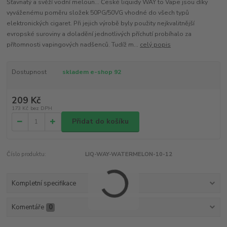
Šťavnatý a svěží vodní meloun... České liquidy WAY to Vape jsou díky
vyváženému poměru složek 50PG/50VG vhodné do všech typů
elektronických cigaret. Při jejich výrobě byly použity nejkvalitnější
evropské suroviny a doladění jednotlivých příchutí probíhalo za
přítomnosti vapingových nadšenců. Tudíž m...
celý popis
Dostupnost
skladem e-shop 92
209 Kč
173 Kč
bez DPH
Přidat do košíku
Číslo produktu:
LIQ-WAY-WATERMELON-10-12
Kompletní specifikace
Komentáře
0