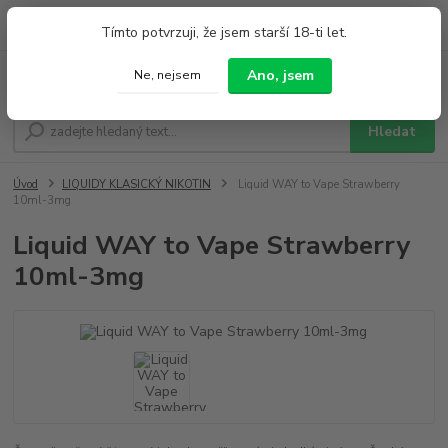
0
ks
+420 733 212 626
Tímto potvrzuji, že jsem starší 18-ti let.
za
0,00 Kč
Po - Pá 9:00 - 19:00 So 9:00 - 14:00
Ano, jsem
Ne, nejsem
Menu
Hledat
Úvod
LIQUIDY KLASICKÝ NIKOTIN
Liquid WAY to Vape Strawberry
10ml-3mg
Liquid WAY to Vape Strawberry
10ml-3mg