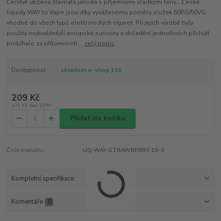
Čerstvě utržená šťavnatá jahoda s příjemnými sladkými tóny... České
liquidy WAY to Vape jsou díky vyváženému poměru složek 50PG/50VG
vhodné do všech typů elektronických cigaret. Při jejich výrobě byly
použity nejkvalitnější evropské suroviny a doladění jednotlivých příchutí
probíhalo za přítomnosti ...
celý popis
Dostupnost
skladem e-shop 116
209 Kč
173 Kč
bez DPH
Přidat do košíku
Číslo produktu:
LIQ-WAY-STRAWBERRY-10-3
Kompletní specifikace
Komentáře
0