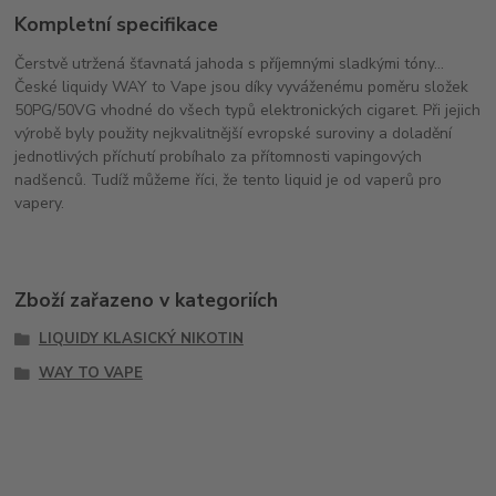
Kompletní specifikace
Čerstvě utržená šťavnatá jahoda s příjemnými sladkými tóny...
České liquidy WAY to Vape jsou díky vyváženému poměru složek
50PG/50VG vhodné do všech typů elektronických cigaret. Při jejich
výrobě byly použity nejkvalitnější evropské suroviny a doladění
jednotlivých příchutí probíhalo za přítomnosti vapingových
nadšenců. Tudíž můžeme říci, že tento liquid je od vaperů pro
vapery.
Zboží zařazeno v kategoriích
LIQUIDY KLASICKÝ NIKOTIN
WAY TO VAPE