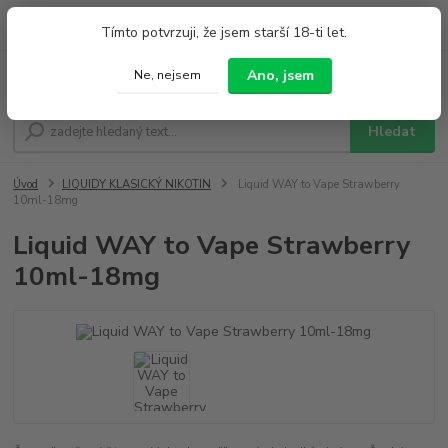
0
ks
+420 733 212 626
Tímto potvrzuji, že jsem starší 18-ti let.
za
0,00 Kč
Po - Pá 9:00 - 19:00 So 9:00 - 14:00
Ano, jsem
Ne, nejsem
Menu
Hledat
Úvod
LIQUIDY KLASICKÝ NIKOTIN
Liquid WAY to Vape Strawberry
10ml-18mg
Liquid WAY to Vape Strawberry
10ml-18mg