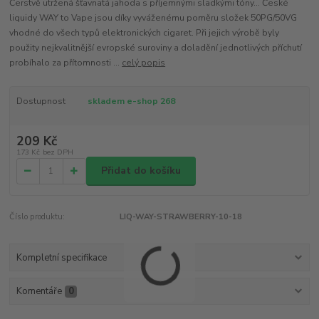
Čerstvě utržená šťavnatá jahoda s příjemnými sladkými tóny... České
liquidy WAY to Vape jsou díky vyváženému poměru složek 50PG/50VG
vhodné do všech typů elektronických cigaret. Při jejich výrobě byly
použity nejkvalitnější evropské suroviny a doladění jednotlivých příchutí
probíhalo za přítomnosti ...
celý popis
Dostupnost
skladem e-shop 268
209 Kč
173 Kč
bez DPH
Přidat do košíku
Číslo produktu:
LIQ-WAY-STRAWBERRY-10-18
Kompletní specifikace
Komentáře
0