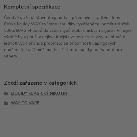
Kompletní specifikace
Čerstvě utržená šťavnatá jahoda s příjemnými sladkými tóny...
České liquidy WAY to Vape jsou díky vyváženému poměru složek
50PG/50VG vhodné do všech typů elektronických cigaret. Při jejich
výrobě byly použity nejkvalitnější evropské suroviny a doladění
jednotlivých příchutí probíhalo za přítomnosti vapingových
nadšenců. Tudíž můžeme říci, že tento liquid je od vaperů pro
vapery.
Zboží zařazeno v kategoriích
LIQUIDY KLASICKÝ NIKOTIN
WAY TO VAPE