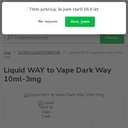
0
ks
+420 733 212 626
Tímto potvrzuji, že jsem starší 18-ti let.
za
0,00 Kč
Po - Pá 9:00 - 19:00 So 9:00 - 14:00
Ano, jsem
Ne, nejsem
Menu
Hledat
Úvod
LIQUIDY KLASICKÝ NIKOTIN
Liquid WAY to Vape Dark Way 10ml-
3mg
Liquid WAY to Vape Dark Way
10ml-3mg