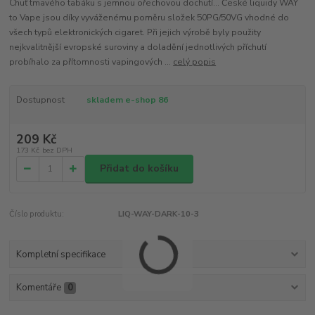
Chuť tmavého tabáku s jemnou ořechovou dochutí... České liquidy WAY
to Vape jsou díky vyváženému poměru složek 50PG/50VG vhodné do
všech typů elektronických cigaret. Při jejich výrobě byly použity
nejkvalitnější evropské suroviny a doladění jednotlivých příchutí
probíhalo za přítomnosti vapingových ...
celý popis
Dostupnost
skladem e-shop 86
209 Kč
173 Kč
bez DPH
Přidat do košíku
Číslo produktu:
LIQ-WAY-DARK-10-3
Kompletní specifikace
Komentáře
0