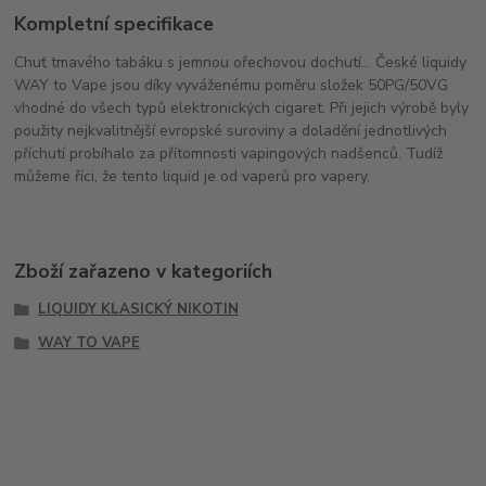
Kompletní specifikace
Chuť tmavého tabáku s jemnou ořechovou dochutí... České liquidy
WAY to Vape jsou díky vyváženému poměru složek 50PG/50VG
vhodné do všech typů elektronických cigaret. Při jejich výrobě byly
použity nejkvalitnější evropské suroviny a doladění jednotlivých
příchutí probíhalo za přítomnosti vapingových nadšenců. Tudíž
můžeme říci, že tento liquid je od vaperů pro vapery.
Zboží zařazeno v kategoriích
LIQUIDY KLASICKÝ NIKOTIN
WAY TO VAPE