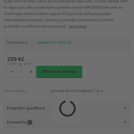
Svěží chuť černého rybízu pro každodenní vapování... České liquidy WAY
to Vape jsou díky vyváženému poměru složek 50PG/50VG vhodné do
všech typů elektronických cigaret. Při jejich výrobě byly použity
nejkvalitnější evropské suroviny a doladění jednotlivých příchutí
probíhalo za přítomnosti vapingový...
celý popis
Dostupnost
skladem e-shop 21
209 Kč
173 Kč
bez DPH
Přidat do košíku
Číslo produktu:
LIQ-WAY-BLACKCURRANT-10-6
Kompletní specifikace
Komentáře
0