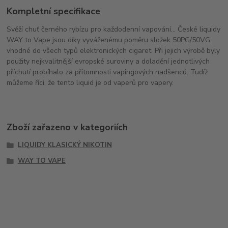
Kompletní specifikace
Svěží chuť černého rybízu pro každodenní vapování... České liquidy
WAY to Vape jsou díky vyváženému poměru složek 50PG/50VG
vhodné do všech typů elektronických cigaret. Při jejich výrobě byly
použity nejkvalitnější evropské suroviny a doladění jednotlivých
příchutí probíhalo za přítomnosti vapingových nadšenců. Tudíž
můžeme říci, že tento liquid je od vaperů pro vapery.
Zboží zařazeno v kategoriích
LIQUIDY KLASICKÝ NIKOTIN
WAY TO VAPE