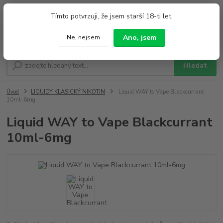
0
ks
+420 733 212 626
Tímto potvrzuji, že jsem starší 18-ti let.
za
0,00 Kč
Po - Pá 9:00 - 19:00 So 9:00 - 14:00
Ano, jsem
Ne, nejsem
Menu
Hledat
Úvod
LIQUIDY KLASICKÝ NIKOTIN
Liquid WAY to Vape Blackcurrant
10ml-6mg
Liquid WAY to Vape Blackcurrant
10ml-6mg