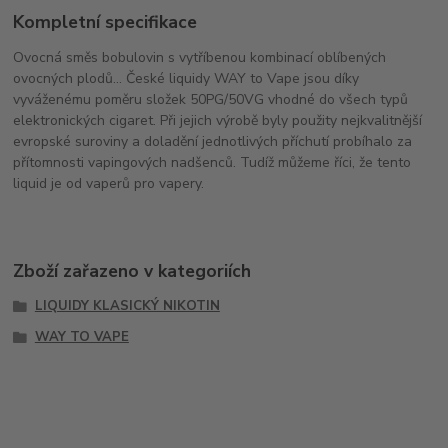
Kompletní specifikace
Ovocná směs bobulovin s vytříbenou kombinací oblíbených
ovocných plodů... České liquidy WAY to Vape jsou díky
vyváženému poměru složek 50PG/50VG vhodné do všech typů
elektronických cigaret. Při jejich výrobě byly použity nejkvalitnější
evropské suroviny a doladění jednotlivých příchutí probíhalo za
přítomnosti vapingových nadšenců. Tudíž můžeme říci, že tento
liquid je od vaperů pro vapery.
Zboží zařazeno v kategoriích
LIQUIDY KLASICKÝ NIKOTIN
WAY TO VAPE