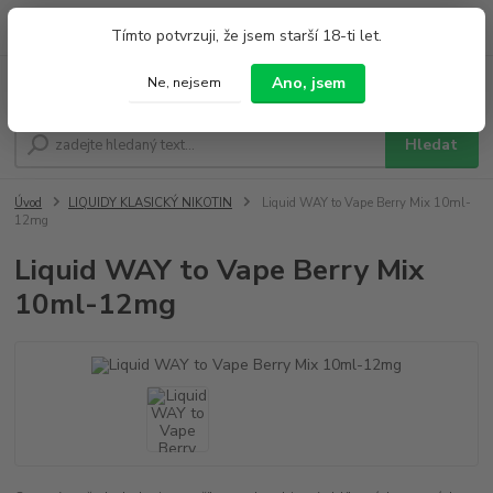
0
ks
+420 733 212 626
Tímto potvrzuji, že jsem starší 18-ti let.
za
0,00 Kč
Po - Pá 9:00 - 19:00 So 9:00 - 14:00
Ano, jsem
Ne, nejsem
Menu
Hledat
Úvod
LIQUIDY KLASICKÝ NIKOTIN
Liquid WAY to Vape Berry Mix 10ml-
12mg
Liquid WAY to Vape Berry Mix
10ml-12mg