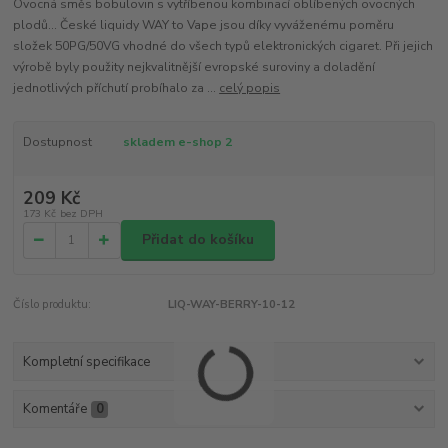
Ovocná směs bobulovin s vytříbenou kombinací oblíbených ovocných
plodů... České liquidy WAY to Vape jsou díky vyváženému poměru
složek 50PG/50VG vhodné do všech typů elektronických cigaret. Při jejich
výrobě byly použity nejkvalitnější evropské suroviny a doladění
jednotlivých příchutí probíhalo za ...
celý popis
Dostupnost
skladem e-shop 2
209 Kč
173 Kč
bez DPH
Přidat do košíku
Číslo produktu:
LIQ-WAY-BERRY-10-12
Kompletní specifikace
Komentáře
0