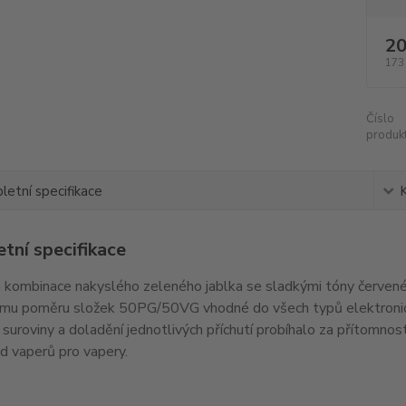
20
173
Číslo
produkt
etní specifikace
tní specifikace
kombinace nakyslého zeleného jablka se sladkými tóny červenéh
u poměru složek 50PG/50VG vhodné do všech typů elektronických 
suroviny a doladění jednotlivých příchutí probíhalo za přítomnos
 od vaperů pro vapery.