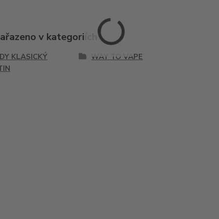
zařazeno v kategoriích
IDY KLASICKÝ
WAY TO VAPE
TIN