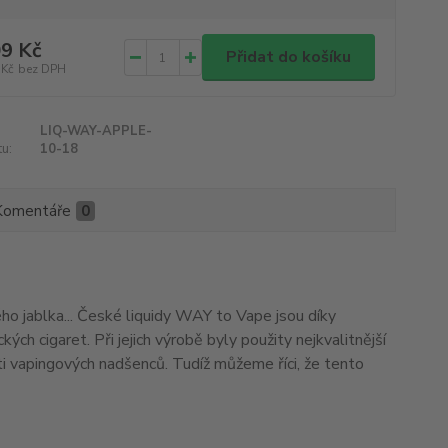
9 Kč
Přidat do košíku
 Kč
bez DPH
LIQ-WAY-APPLE-
u:
10-18
Komentáře
0
o jablka... České liquidy WAY to Vape jsou díky
cigaret. Při jejich výrobě byly použity nejkvalitnější
ti vapingových nadšenců. Tudíž můžeme říci, že tento