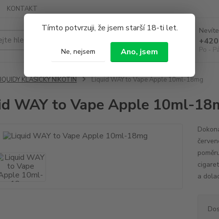
KONTAKT
Tímto potvrzuji, že jsem starší 18-ti let.
Nevíte
Hledat
+420
Po - P
Ano, jsem
Ne, nejsem
IQUIDY KLASICKÝ NIKOTIN
Liquid WAY to Vape Apple 10ml-18mg
id WAY to Vape Apple 10ml-18
Dokona
červen
poměru
cigaret
a dolad
Dos