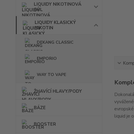
LIQUIDY NIKOTINOVÁ
SŮL
LIQUIDY KLASICKÝ
NIKOTIN
DEKANG CLASSIC
EMPORIO
Kompl
WAY TO VAPE
Komple
ŽHAVÍCÍ HLAVY/PODY
Dokonalá 
vyváženém
BÁZE
evropské 
liquid je
BOOSTER