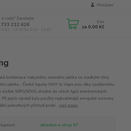
Přihlášení
 si rady? Zavolejte.
0
ks
 733 212 626
za
0,00 Kč
á 9:00 - 19:00 So 9:00 - 14:00
mg
lá kombinace nakyslého zeleného jablka se sladkými tóny
ého jablka... České liquidy WAY to Vape jsou díky vyváženému
 složek 50PG/50VG vhodné do všech typů elektronických
. Při jejich výrobě byly použity nejkvalitnější evropské suroviny
ění jednotlivých příchutí probí...
celý popis
tupnost
skladem e-shop 67