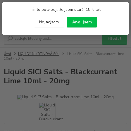
0
ks
+420 733 212 626
Tímto potvrzuji, že jsem starší 18-ti let.
za
0,00 Kč
Po - Pá 9:00 - 19:00 So 9:00 - 14:00
Ano, jsem
Ne, nejsem
Menu
Hledat
Úvod
LIQUIDY NIKOTINOVÁ SŮL
Liquid SIC! Salts - Blackcurrant Lime
10ml - 20mg
Liquid SIC! Salts - Blackcurrant
Lime 10ml - 20mg