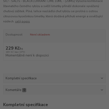
SIC! - SALTS - BLACKCURRANT LIME 10ML - (20MG) Výrazná kombinace
šťavnatého černého rybízu a svěží limetky přináší dokonale vyvážený
chuťový zážitek. Plná, lehce nasládlá chuť rybízu se prolíná s ostrou
citrusovou kyselinkou limetky, která dodává příchuti energii a osvěžující
nádech.
celý popis
Dostupnost
Není skladem
229 Kč
/
ks
189 Kč
bez DPH
Momentálně není k dispozici
Kompletní specifikace
Komentáře
0
Kompletní specifikace