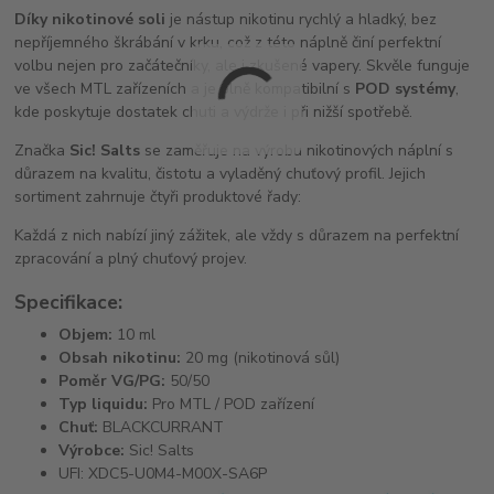
Díky nikotinové soli
je nástup nikotinu rychlý a hladký, bez
nepříjemného škrábání v krku, což z této náplně činí perfektní
volbu nejen pro začátečníky, ale i zkušené vapery. Skvěle funguje
ve všech MTL zařízeních a je plně kompatibilní s
POD systémy
,
kde poskytuje dostatek chuti a výdrže i při nižší spotřebě.
Značka
Sic! Salts
se zaměřuje na výrobu nikotinových náplní s
důrazem na kvalitu, čistotu a vyladěný chuťový profil. Jejich
sortiment zahrnuje čtyři produktové řady:
Každá z nich nabízí jiný zážitek, ale vždy s důrazem na perfektní
zpracování a plný chuťový projev.
Specifikace:
Objem:
10 ml
Obsah nikotinu:
20 mg (nikotinová sůl)
Poměr VG/PG:
50/50
Typ liquidu:
Pro MTL / POD zařízení
Chuť:
BLACKCURRANT
Výrobce:
Sic! Salts
UFI: XDC5-U0M4-M00X-SA6P