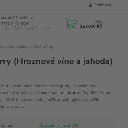
Přihlášení
 si rady? Zavolejte.
0
ks
 733 212 626
za
0,00 Kč
á 9:00 - 19:00 So 9:00 - 14:00
znové víno a jahoda) 10ml-10mg
ry (Hroznové víno a jahoda)
 chuť a zcela nové, neohrané receptury! Nová kolekce
ch salt nikotinových e-liquidů od prestižní značky RIOT Squad
em RIOT X, které obsahují 50% propylenglykolu a 50%
olu.
celý popis
tupnost
skladem e-shop 103