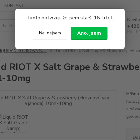
KONTAKT
Tímto potvrzuji, že jsem starší 18-ti let.
Nevíte
Hledat
+420
Po - P
Ano, jsem
Ne, nejsem
LIQUIDY NIKOTINOVÁ SŮL
Liquid RIOT X Salt Grape & Strawberry (Hro
id RIOT X Salt Grape & Strawber
l-10mg
Hříšná
hotový
s názv
glycer
Dos