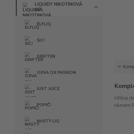
LIQUIDY NIKOTINOVÁ
SŮL
ELFLIQ
SIC!
DRIFTER
Kompl
OXVA OX PASSION
Komple
JUST JUICE
Hříšná ch
POPIČ!
názvem R
NASTY LIQ