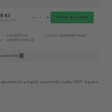
9 Kč
Přidat do košíku
 Kč
bez DPH
LIQ-RIOT-XS-
EAN kód:
5056059574448
u:
GRAPESTRW-10
Komentáře
0
 nikotinových e-liquidů od prestižní značky RIOT Squad s