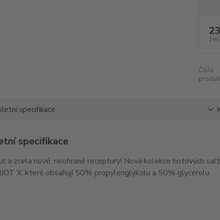
23
198
Číslo
produkt
etní specifikace
tní specifikace
uť a zcela nové, neohrané receptury! Nová kolekce hotových salt
IOT X, které obsahují 50% propylenglykolu a 50% glycerolu.