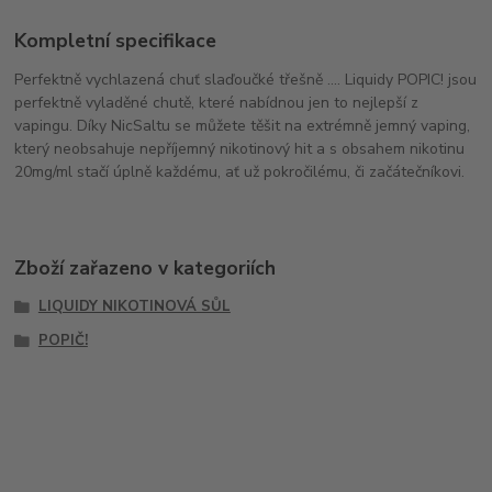
Kompletní specifikace
Perfektně vychlazená chuť slaďoučké třešně .... Liquidy POPIC! jsou
perfektně vyladěné chutě, které nabídnou jen to nejlepší z
vapingu. Díky NicSaltu se můžete těšit na extrémně jemný vaping,
který neobsahuje nepříjemný nikotinový hit a s obsahem nikotinu
20mg/ml stačí úplně každému, ať už pokročilému, či začátečníkovi.
Zboží zařazeno v kategoriích
LIQUIDY NIKOTINOVÁ SŮL
POPIČ!