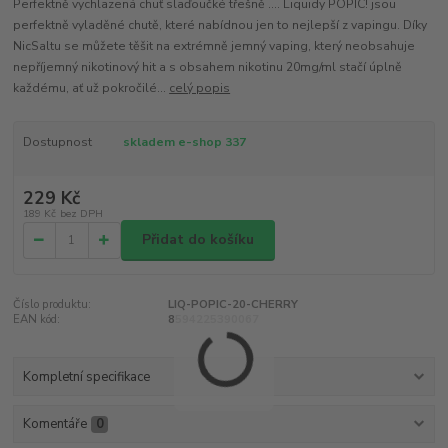
Perfektně vychlazená chuť slaďoučké třešně .... Liquidy POPIC! jsou
perfektně vyladěné chutě, které nabídnou jen to nejlepší z vapingu. Díky
NicSaltu se můžete těšit na extrémně jemný vaping, který neobsahuje
nepříjemný nikotinový hit a s obsahem nikotinu 20mg/ml stačí úplně
každému, ať už pokročilé...
celý popis
Dostupnost
skladem e-shop 337
229 Kč
189 Kč
bez DPH
Přidat do košíku
Číslo produktu:
LIQ-POPIC-20-CHERRY
EAN kód:
8594225390067
Kompletní specifikace
Komentáře
0