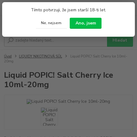
0
ks
+420 733 212 626
Tímto potvrzuji, že jsem starší 18-ti let.
za
0,00 Kč
Po - Pá 9:00 - 19:00 So 9:00 - 14:00
Ano, jsem
Ne, nejsem
Menu
Hledat
Úvod
LIQUIDY NIKOTINOVÁ SŮL
Liquid POPIC! Salt Cherry Ice 10ml-
20mg
Liquid POPIC! Salt Cherry Ice
10ml-20mg