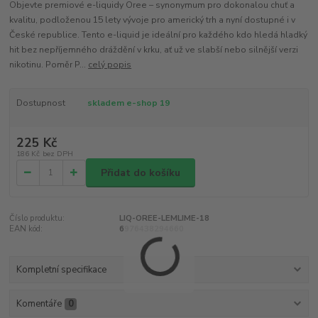
Objevte premiové e-liquidy Oree – synonymum pro dokonalou chuť a
kvalitu, podloženou 15 lety vývoje pro americký trh a nyní dostupné i v
České republice. Tento e-liquid je ideální pro každého kdo hledá hladký
hit bez nepříjemného dráždění v krku, ať už ve slabší nebo silnější verzi
nikotinu. Poměr P...
celý popis
Dostupnost
skladem e-shop 19
225 Kč
186 Kč
bez DPH
Přidat do košíku
Číslo produktu:
LIQ-OREE-LEMLIME-18
EAN kód:
6976438294660
Kompletní specifikace
Komentáře
0