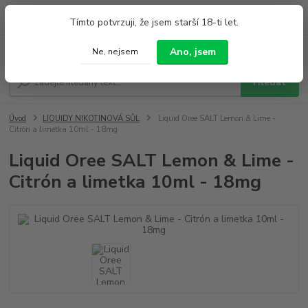
0
ks
+420 733 212 626
Tímto potvrzuji, že jsem starší 18-ti let.
za
0,00 Kč
Po - Pá 9:00 - 19:00 So 9:00 - 14:00
Menu
Ano, jsem
Ne, nejsem
Hledat
Úvod
LIQUIDY NIKOTINOVÁ SŮL
Liquid Oree SALT Lemon & Lime -
Citrón a limetka 10ml - 18mg
Liquid Oree SALT Lemon & Lime -
Citrón a limetka 10ml - 18mg