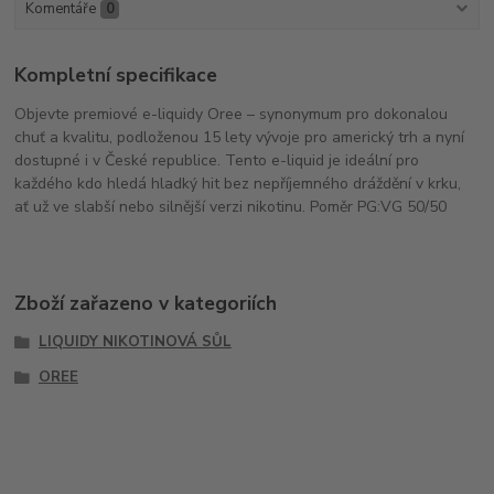
Komentáře
0
Kompletní specifikace
Objevte premiové e-liquidy Oree – synonymum pro dokonalou
chuť a kvalitu, podloženou 15 lety vývoje pro americký trh a nyní
dostupné i v České republice. Tento e-liquid je ideální pro
každého kdo hledá hladký hit bez nepříjemného dráždění v krku,
ať už ve slabší nebo silnější verzi nikotinu. Poměr PG:VG 50/50
Zboží zařazeno v kategoriích
LIQUIDY NIKOTINOVÁ SŮL
OREE