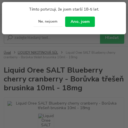
0
ks
+420 733 212 626
Tímto potvrzuji, že jsem starší 18-ti let.
za
0,00 Kč
Po - Pá 9:00 - 19:00 So 9:00 - 14:00
Ano, jsem
Ne, nejsem
Menu
Hledat
Úvod
LIQUIDY NIKOTINOVÁ SŮL
Liquid Oree SALT Blueberry cherry
cranberry - Borůvka třešeň brusinka 10ml - 18mg
Liquid Oree SALT Blueberry
cherry cranberry - Borůvka třešeň
brusinka 10ml - 18mg