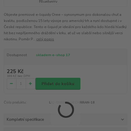
Objevte premiové e-liquidy Oree – synonymum pro dokonalou chuť a
kvalitu, podloženou 15 lety vývoje pro americký trh a nyní dostupné i v
České republice. Tento e-liquid je ideální pro každého kdo hledá hladký
hit bez nepříjemného dráždění v krku, ať už ve slabší nebo silnější verzi
nikotinu. Poměr P...
celý popis
Dostupnost
skladem e-shop 17
225 Kč
186 Kč
bez DPH
Přidat do košíku
Číslo produktu:
LIQ-OREE-BLUECHRRAN-18
Kompletní specifikace