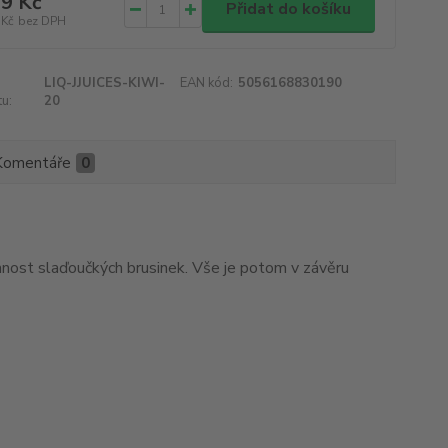
9 Kč
Přidat do košíku
 Kč
bez DPH
LIQ-JJUICES-KIWI-
EAN kód:
5056168830190
u:
20
Komentáře
0
tomnost slaďoučkých brusinek. Vše je potom v závěru