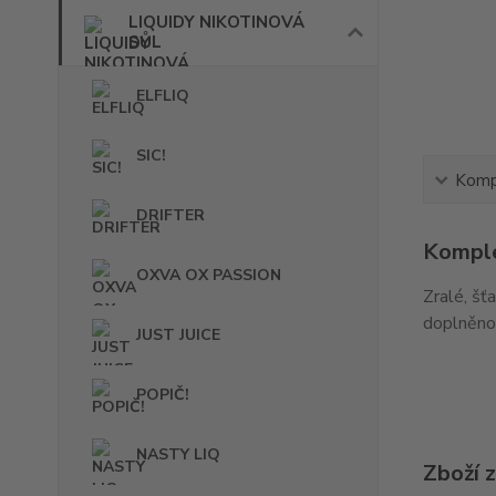
LIQUIDY NIKOTINOVÁ
SŮL
ELFLIQ
SIC!
Kompl
DRIFTER
Komple
OXVA OX PASSION
Zralé, šť
doplněno 
JUST JUICE
POPIČ!
NASTY LIQ
Zboží 