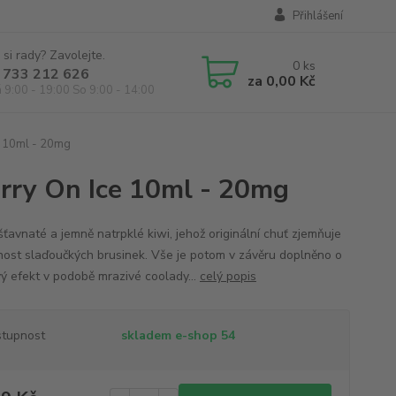
Přihlášení
 si rady? Zavolejte.
0
ks
 733 212 626
za
0,00 Kč
á 9:00 - 19:00 So 9:00 - 14:00
ce 10ml - 20mg
erry On Ice 10ml - 20mg
šťavnaté a jemně natrpklé kiwi, jehož originální chuť zjemňuje
nost slaďoučkých brusinek. Vše je potom v závěru doplněno o
vý efekt v podobě mrazivé coolady...
celý popis
tupnost
skladem e-shop 54