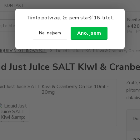
KONTAKT
Tímto potvrzuji, že jsem starší 18-ti let.
Nevíte
Hledat
+420
Po - P
Ano, jsem
Ne, nejsem
LIQUIDY NIKOTINOVÁ SŮL
Liquid Just Juice SALT Kiwi & Cranberry On I
id Just Juice SALT Kiwi & Cranb
Zralé, 
přítom
chladi
Dos