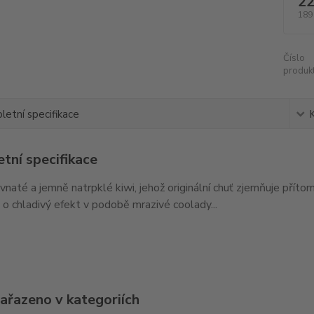
22
189
Číslo
produkt
etní specifikace
tní specifikace
avnaté a jemně natrpklé kiwi, jehož originální chuť zjemňuje pří
o chladivý efekt v podobě mrazivé coolady...
zařazeno v kategoriích