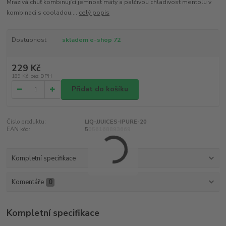
Mrazivá chuť kombinující jemnost máty a palčivou chladivost mentolu v
kombinaci s cooladou....
celý popis
Dostupnost
skladem e-shop 72
229 Kč
189 Kč
bez DPH
Přidat do košíku
Číslo produktu:
LIQ-JJUICES-IPURE-20
EAN kód:
5056168893669
Kompletní specifikace
Komentáře
0
Kompletní specifikace