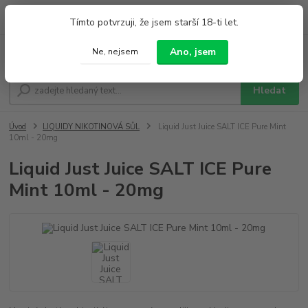
0
ks
+420 733 212 626
Tímto potvrzuji, že jsem starší 18-ti let.
za
0,00 Kč
Po - Pá 9:00 - 19:00 So 9:00 - 14:00
Ano, jsem
Ne, nejsem
Menu
Hledat
Úvod
LIQUIDY NIKOTINOVÁ SŮL
Liquid Just Juice SALT ICE Pure Mint
10ml - 20mg
Liquid Just Juice SALT ICE Pure
Mint 10ml - 20mg