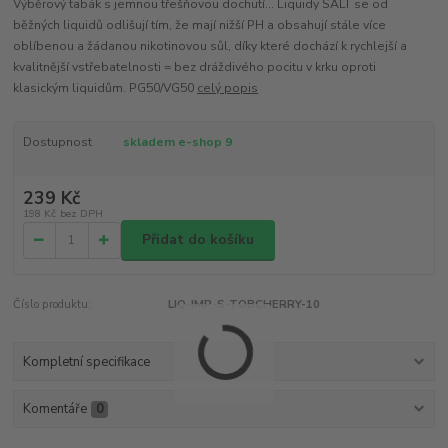
Výběrový tabák s jemnou třešňovou dochutí... Liquidy SALT se od
běžných liquidů odlišují tím, že mají nižší PH a obsahují stále více
oblíbenou a žádanou nikotinovou sůl, díky které dochází k rychlejší a
kvalitnější vstřebatelnosti = bez dráždivého pocitu v krku oproti
klasickým liquidům. PG50/VG50
celý popis
Dostupnost
skladem e-shop 9
239 Kč
198 Kč
bez DPH
Přidat do košíku
Číslo produktu:
LIQ-IMP-S-TOBCHERRY-10
Kompletní specifikace
Komentáře
0