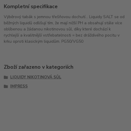
Kompletní specifikace
Výběrový tabák s jemnou třešňovou dochutí... Liquidy SALT se od
běžných liquidů odlišují tím, že mají nižší PH a obsahují stále více
oblíbenou a žádanou nikotinovou sůl, díky které dochází k
rychlejší a kvalitnější vstřebatelnosti = bez dráždivého pocitu v
krku oproti klasickým liquidům. PG50/VG50
Zboží zařazeno v kategoriích
LIQUIDY NIKOTINOVÁ SŮL
IMPRESS