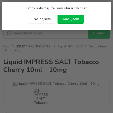
0
ks
+420 733 212 626
Tímto potvrzuji, že jsem starší 18-ti let.
za
0,00 Kč
Po - Pá 9:00 - 19:00 So 9:00 - 14:00
Ano, jsem
Ne, nejsem
Menu
Hledat
Úvod
LIQUIDY NIKOTINOVÁ SŮL
Liquid IMPRESS SALT Tobacco Cherry
10ml - 10mg
Liquid IMPRESS SALT Tobacco
Cherry 10ml - 10mg