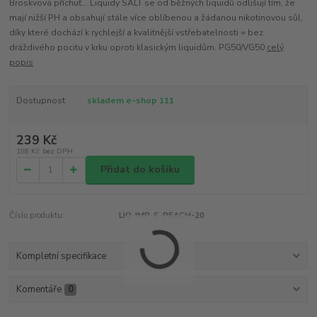
Broskvová příchuť... Liquidy SALT se od běžných liquidů odlišují tím, že
mají nižší PH a obsahují stále více oblíbenou a žádanou nikotinovou sůl,
díky které dochází k rychlejší a kvalitnější vstřebatelnosti = bez
dráždivého pocitu v krku oproti klasickým liquidům. PG50/VG50
celý
popis
Dostupnost
skladem e-shop 111
239 Kč
198 Kč
bez DPH
Přidat do košíku
Číslo produktu:
LIQ-IMP-S-PEACH-20
Kompletní specifikace
Komentáře
0