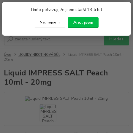
0
ks
+420 733 212 626
Tímto potvrzuji, že jsem starší 18-ti let.
za
0,00 Kč
Po - Pá 9:00 - 19:00 So 9:00 - 14:00
Ano, jsem
Ne, nejsem
Menu
Hledat
Úvod
LIQUIDY NIKOTINOVÁ SŮL
Liquid IMPRESS SALT Peach 10ml -
20mg
Liquid IMPRESS SALT Peach
10ml - 20mg