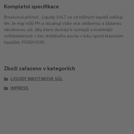
Kompletní specifikace
Broskvová příchuť... Liquidy SALT se od běžných liquidů odlišují
tím, že mají nižší PH a obsahují stále více oblíbenou a žádanou
nikotinovou sůl, díky které dochází k rychlejší a kvalitnější
vstřebatelnosti = bez dráždivého pocitu v krku oproti klasickým
liquidům. PG50/VG50
Zboží zařazeno v kategoriích
LIQUIDY NIKOTINOVÁ SŮL
IMPRESS