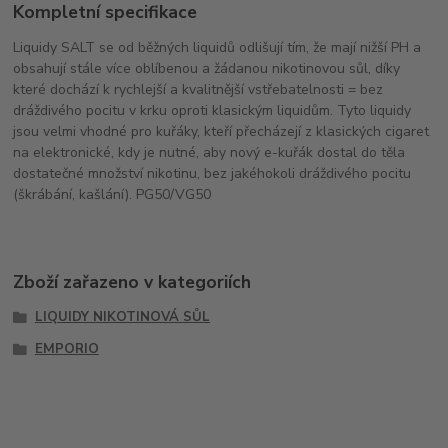
Kompletní specifikace
Liquidy SALT se od běžných liquidů odlišují tím, že mají nižší PH a
obsahují stále více oblíbenou a žádanou nikotinovou sůl, díky
které dochází k rychlejší a kvalitnější vstřebatelnosti = bez
dráždivého pocitu v krku oproti klasickým liquidům. Tyto liquidy
jsou velmi vhodné pro kuřáky, kteří přecházejí z klasických cigaret
na elektronické, kdy je nutné, aby nový e-kuřák dostal do těla
dostatečné množství nikotinu, bez jakéhokoli dráždivého pocitu
(škrábání, kašlání). PG50/VG50
Zboží zařazeno v kategoriích
LIQUIDY NIKOTINOVÁ SŮL
EMPORIO