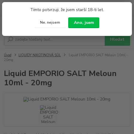
0
ks
+420 733 212 626
Tímto potvrzuji, že jsem starší 18-ti let.
za
0,00 Kč
Po - Pá 9:00 - 19:00 So 9:00 - 14:00
Ano, jsem
Ne, nejsem
Menu
Hledat
Úvod
LIQUIDY NIKOTINOVÁ SŮL
Liquid EMPORIO SALT Meloun 10ml -
20mg
Liquid EMPORIO SALT Meloun
10ml - 20mg