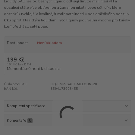
Liquidy SALT se od běžných liquidů odlišují tím, že mají nižší PH a
obsahují stále více oblíbenou a žádanou nikotinovou sůl, díky které
dochází k rychlejší a kvalitnější vstřebatelnosti = bez dráždivého pocitu v
krku oproti klasickým liquidům. Tyto liquidy jsou velmi vhodné pro kuřáky,
kteří přecház...
celý popis
Dostupnost
Není skladem
199 Kč
164 Kč
bez DPH
Momentálně není k dispozici
Číslo produktu:
LIQ-EMP-SALT-MELOUN-20
EAN kód:
8594173603455
Kompletní specifikace
Komentáře
0