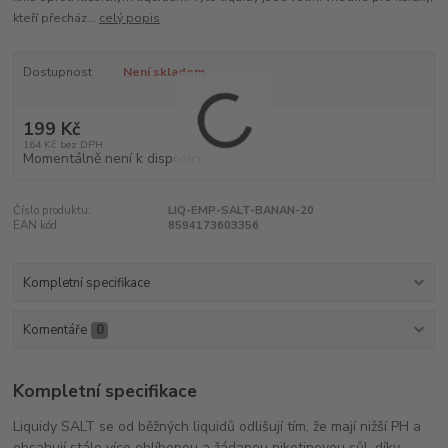
kteří přecház...
celý popis
Dostupnost
Není skladem
199 Kč
164 Kč
bez DPH
Momentálně není k dispozici
Číslo produktu:
LIQ-EMP-SALT-BANAN-20
EAN kód:
8594173603356
Kompletní specifikace
Komentáře
0
Kompletní specifikace
Liquidy SALT se od běžných liquidů odlišují tím, že mají nižší PH a
obsahují stále více oblíbenou a žádanou nikotinovou sůl, díky