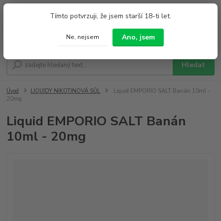
0
ks
+420 733 212 626
Tímto potvrzuji, že jsem starší 18-ti let.
za
0,00 Kč
Po - Pá 9:00 - 19:00 So 9:00 - 14:00
Ano, jsem
Ne, nejsem
Menu
Hledat
Úvod
LIQUIDY NIKOTINOVÁ SŮL
Liquid EMPORIO SALT Banán 10ml -
20mg
Liquid EMPORIO SALT Banán
10ml - 20mg