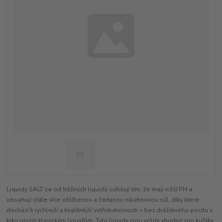
Liquidy SALT se od běžných liquidů odlišují tím, že mají nižší PH a
obsahují stále více oblíbenou a žádanou nikotinovou sůl, díky které
dochází k rychlejší a kvalitnější vstřebatelnosti = bez dráždivého pocitu v
krku oproti klasickým liquidům. Tyto liquidy jsou velmi vhodné pro kuřáky,