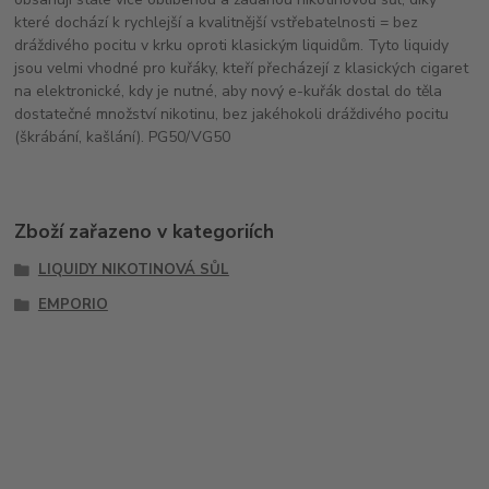
které dochází k rychlejší a kvalitnější vstřebatelnosti = bez
dráždivého pocitu v krku oproti klasickým liquidům. Tyto liquidy
jsou velmi vhodné pro kuřáky, kteří přecházejí z klasických cigaret
na elektronické, kdy je nutné, aby nový e-kuřák dostal do těla
dostatečné množství nikotinu, bez jakéhokoli dráždivého pocitu
(škrábání, kašlání). PG50/VG50
Zboží zařazeno v kategoriích
LIQUIDY NIKOTINOVÁ SŮL
EMPORIO