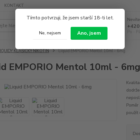
KONTAKT
Tímto potvrzuji, že jsem starší 18-ti let.
Nevíte
Hledat
+420
Po - P
Ano, jsem
Ne, nejsem
IQUIDY KLASICKÝ NIKOTIN
Liquid EMPORIO Mentol 10ml - 6mg
id EMPORIO Mentol 10ml - 6m
Kvalit
dodrže
neposl
Poměr s
použít 
Dos