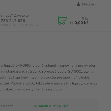
Přihlášení
 si rady? Zavolejte.
0
ks
 733 212 626
za
0,00 Kč
á 9:00 - 19:00 So 9:00 - 14:00
g
a e-liquidů EMPORIO je daná vstupními surovinami pro výrobu,
ním standardních výrobních procesů podle ISO 9001, ale i v
ední řadě správným technologickým postupem při výrobě.
ložek PG:VG je 50:50, takže jde o univerzální liquidy, které lze
do jakékoli e-cigarety různý...
celý popis
tupnost
skladem e-shop 162