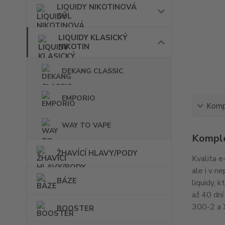
LIQUIDY NIKOTINOVÁ
SŮL
LIQUIDY KLASICKÝ
NIKOTIN
DEKANG CLASSIC
EMPORIO
Kompl
WAY TO VAPE
Komple
ŽHAVÍCÍ HLAVY/PODY
Kvalita e
ale i v n
BÁZE
liquidy, 
až 40 dn
300-2 a
BOOSTER