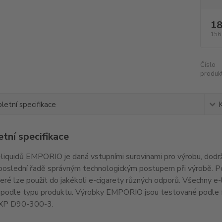
18
156
Číslo
produkt
etní specifikace
tní specifikace
-liquidů EMPORIO je daná vstupními surovinami pro výrobu, dod
eposlední řadě správným technologickým postupem při výrobě. Po
které lze použít do jakékoli e-cigarety různých odporů. Všechny 
í podle typu produktu. Výrobky EMPORIO jsou testované podl
 XP D90-300-3.