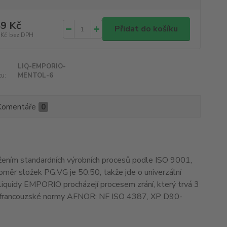
9 Kč
Přidat do košíku
 Kč
bez DPH
LIQ-EMPORIO-
u:
MENTOL-6
Komentáře
0
ržením standardních výrobních procesů podle ISO 9001,
měr složek PG:VG je 50:50, takže jde o univerzální
e-liquidy EMPORIO procházejí procesem zrání, který trvá 3
e francouzské normy AFNOR: NF ISO 4387, XP D90-