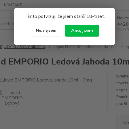
KONTAKT
Tímto potvrzuji, že jsem starší 18-ti let.
Nevíte
Hledat
+420
Po - P
Ano, jsem
Ne, nejsem
IQUIDY KLASICKÝ NIKOTIN
Liquid EMPORIO Ledová Jahoda 10ml - 0mg
id EMPORIO Ledová Jahoda 10m
Kvalit
dodrže
neposl
Poměr s
použít 
Dos