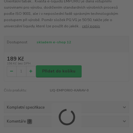
Orientální tabák... Kvalita e-liquidů EMPORIO je daná vstupními
surovinami pro výrobu, dodržením standardních výrobních procesů
podle ISO 9001, ale i v neposlední řadě správným technologickým
postupem při výrobě. Poměr složek PG:VG je 50:50, takže jde o
univerzální liquidy, které lze použít do jakék...
celý popis
Dostupnost
skladem e-shop 12
189 Kč
156 Kč
bez DPH
Přidat do košíku
Číslo produktu:
LIQ-EMPORIO-KARAV-0
Kompletní specifikace
Komentáře
0