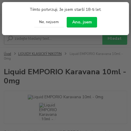
0
ks
+420 733 212 626
Tímto potvrzuji, že jsem starší 18-ti let.
za
0,00 Kč
Po - Pá 9:00 - 19:00 So 9:00 - 14:00
Ano, jsem
Ne, nejsem
Menu
Hledat
Úvod
LIQUIDY KLASICKÝ NIKOTIN
Liquid EMPORIO Karavana 10ml -
0mg
Liquid EMPORIO Karavana 10ml -
0mg