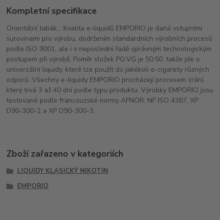
Kompletní specifikace
Orientální tabák... Kvalita e-liquidů EMPORIO je daná vstupními
surovinami pro výrobu, dodržením standardních výrobních procesů
podle ISO 9001, ale i v neposlední řadě správným technologickým
postupem při výrobě. Poměr složek PG:VG je 50:50, takže jde o
univerzální liquidy, které lze použít do jakékoli e-cigarety různých
odporů. Všechny e-liquidy EMPORIO procházejí procesem zrání,
který trvá 3 až 40 dní podle typu produktu. Výrobky EMPORIO jsou
testované podle francouzské normy AFNOR: NF ISO 4387, XP
D90-300-2 a XP D90-300-3.
Zboží zařazeno v kategoriích
LIQUIDY KLASICKÝ NIKOTIN
EMPORIO