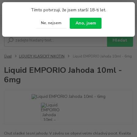
0
ks
+420 733 212 626
Tímto potvrzuji, že jsem starší 18-ti let.
za
0,00 Kč
Po - Pá 9:00 - 19:00 So 9:00 - 14:00
Ano, jsem
Ne, nejsem
Menu
Hledat
Úvod
LIQUIDY KLASICKÝ NIKOTIN
Liquid EMPORIO Jahoda 10ml - 6mg
Liquid EMPORIO Jahoda 10ml -
6mg
Chuť sladké lesní jahody. V závěru se objeví velmi chladivý pocit. Kvalita