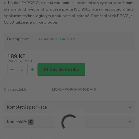
e-liquidů EMPORIO je daná vstupními surovinami pro výrobu, dodržením
standardních výrobních procesů podle ISO 9001, ale i v neposlední řadě
správným technologickým postupem při výrobě. Poměr složek PG:VG je
50:50, takže jde o...
celý popis
Dostupnost
skladem e-shop 379
189 Kč
156 Kč
bez DPH
Přidat do košíku
Číslo produktu:
LIQ-EMPORIO-JAHODA-6
Kompletní specifikace
Komentáře
0