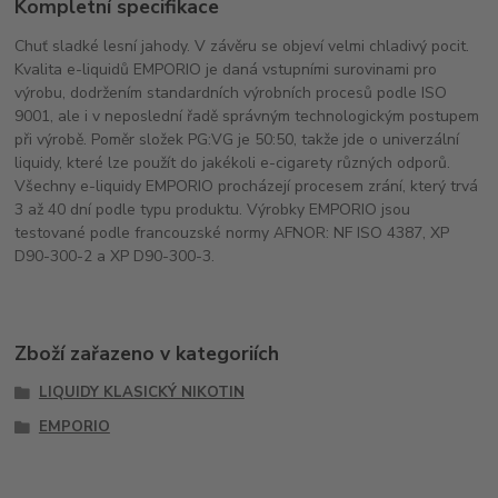
Kompletní specifikace
Chuť sladké lesní jahody. V závěru se objeví velmi chladivý pocit.
Kvalita e-liquidů EMPORIO je daná vstupními surovinami pro
výrobu, dodržením standardních výrobních procesů podle ISO
9001, ale i v neposlední řadě správným technologickým postupem
při výrobě. Poměr složek PG:VG je 50:50, takže jde o univerzální
liquidy, které lze použít do jakékoli e-cigarety různých odporů.
Všechny e-liquidy EMPORIO procházejí procesem zrání, který trvá
3 až 40 dní podle typu produktu. Výrobky EMPORIO jsou
testované podle francouzské normy AFNOR: NF ISO 4387, XP
D90-300-2 a XP D90-300-3.
Zboží zařazeno v kategoriích
LIQUIDY KLASICKÝ NIKOTIN
EMPORIO