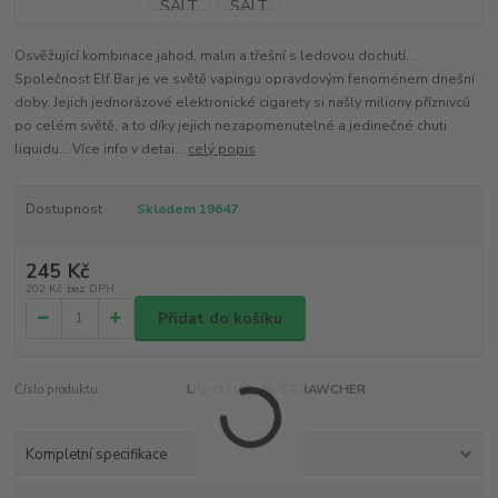
Osvěžující kombinace jahod, malin a třešní s ledovou dochutí...
Společnost Elf Bar je ve světě vapingu opravdovým fenoménem dnešní
doby. Jejich jednorázové elektronické cigarety si našly miliony příznivců
po celém světě, a to díky jejich nezapomenutelné a jedinečné chuti
liquidu... Více info v detai...
celý popis
Dostupnost
Skladem 19647
245 Kč
202 Kč
bez DPH
Přidat do košíku
Číslo produktu:
LIQ-ELFLIQ-20-STRAWCHER
Kompletní specifikace