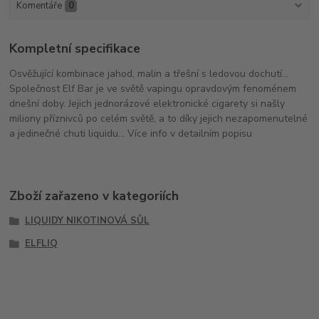
Komentáře
0
Kompletní specifikace
Osvěžující kombinace jahod, malin a třešní s ledovou dochutí...
Společnost Elf Bar je ve světě vapingu opravdovým fenoménem
dnešní doby. Jejich jednorázové elektronické cigarety si našly
miliony příznivců po celém světě, a to díky jejich nezapomenutelné
a jedinečné chuti liquidu... Více info v detailním popisu
Zboží zařazeno v kategoriích
LIQUIDY NIKOTINOVÁ SŮL
ELFLIQ