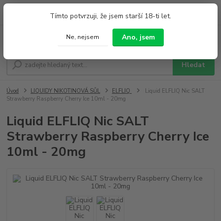
0
ks
+420 733 212 626
Tímto potvrzuji, že jsem starší 18-ti let.
za
0,00 Kč
Po - Pá 9:00 - 19:00 So 9:00 - 14:00
Ano, jsem
Ne, nejsem
Menu
Hledat
Úvod
LIQUIDY NIKOTINOVÁ SŮL
ELFLIQ
Liquid ELFLIQ Nic SALT
Strawberry Raspberry Cherry Ice 10ml - 20mg
Liquid ELFLIQ Nic SALT
Strawberry Raspberry Cherry Ice
10ml - 20mg