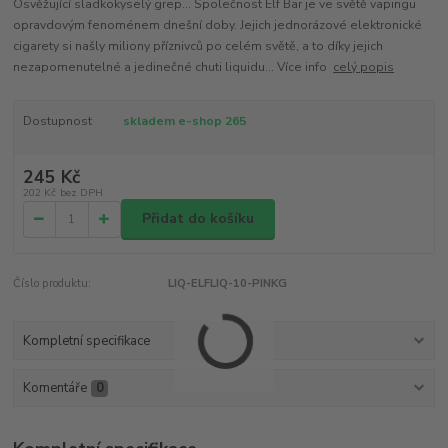
Osvěžující sladkokyselý grep... Společnost Elf Bar je ve světě vapingu
opravdovým fenoménem dnešní doby. Jejich jednorázové elektronické
cigarety si našly miliony příznivců po celém světě, a to díky jejich
nezapomenutelné a jedinečné chuti liquidu... Více info
celý popis
Dostupnost
skladem e-shop 265
245 Kč
202 Kč
bez DPH
Přidat do košíku
Číslo produktu:
LIQ-ELFLIQ-10-PINKG
Kompletní specifikace
Komentáře
0