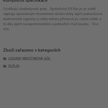
Kompletní specifikace
Osvěžující sladkokyselý grep... Společnost Elf Bar je ve světě
vapingu opravdovým fenoménem dnešní doby. Jejich jednorázové
elektronické cigarety si našly miliony příznivců po celém světě, a
to díky jejich nezapomenutelné a jedinečné chuti liquidu... Více
info
Zboží zařazeno v kategoriích
LIQUIDY NIKOTINOVÁ SŮL
ELFLIQ