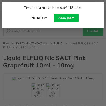
0
ks
+420 733 212 626
Tímto potvrzuji, že jsem starší 18-ti let.
za
0,00 Kč
Po - Pá 9:00 - 19:00 So 9:00 - 14:00
Ano, jsem
Ne, nejsem
Menu
Hledat
Úvod
LIQUIDY NIKOTINOVÁ SŮL
ELFLIQ
Liquid ELFLIQ Nic SALT
Pink Grapefruit 10ml - 10mg
Liquid ELFLIQ Nic SALT Pink
Grapefruit 10ml - 10mg