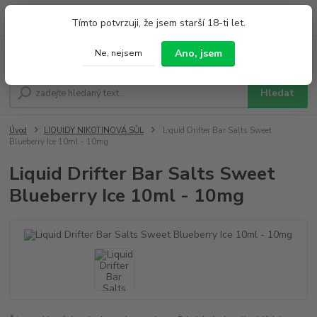
0
ks
+420 733 212 626
Tímto potvrzuji, že jsem starší 18-ti let.
za
0,00 Kč
Po - Pá 9:00 - 19:00 So 9:00 - 14:00
Ano, jsem
Ne, nejsem
Menu
Hledat
Úvod
LIQUIDY NIKOTINOVÁ SŮL
Liquid Drifter Bar Salts Sweet
Blueberry Ice 10ml - 10mg
Liquid Drifter Bar Salts Sweet
Blueberry Ice 10ml - 10mg