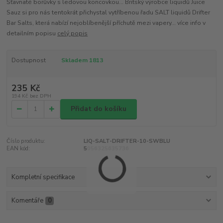
Šťavnaté borůvky s ledovou koncovkou... Britský výrobce liquidů Juice
Sauz si pro nás tentokrát přichystal vytříbenou řadu SALT liquidů Drifter
Bar Salts, která nabízí nejoblíbenější příchutě mezi vapery... více info v
detailním popisu
celý popis
Dostupnost
Skladem 1813
235 Kč
194 Kč
bez DPH
Přidat do košíku
Číslo produktu:
LIQ-SALT-DRIFTER-10-SWBLU
EAN kód:
5056325635736
Kompletní specifikace
Komentáře
0