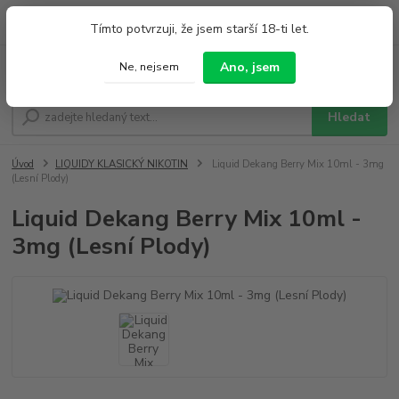
0
ks
+420 733 212 626
Tímto potvrzuji, že jsem starší 18-ti let.
za
0,00 Kč
Po - Pá 9:00 - 19:00 So 9:00 - 14:00
Ano, jsem
Ne, nejsem
Menu
Hledat
Úvod
LIQUIDY KLASICKÝ NIKOTIN
Liquid Dekang Berry Mix 10ml - 3mg
(Lesní Plody)
Liquid Dekang Berry Mix 10ml -
3mg (Lesní Plody)