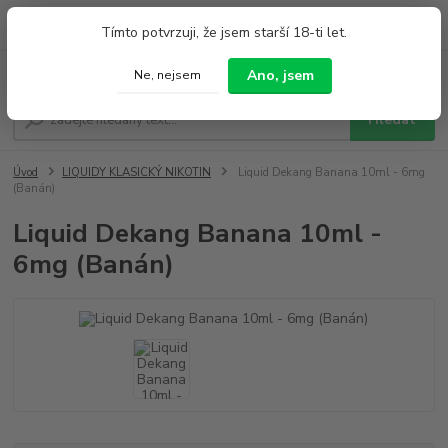
0
ks
+420 733 212 626
Tímto potvrzuji, že jsem starší 18-ti let.
za
0,00 Kč
Po - Pá 9:00 - 19:00 So 9:00 - 14:00
Menu
Ano, jsem
Ne, nejsem
Hledat
Úvod
LIQUIDY KLASICKÝ NIKOTIN
Liquid Dekang Banana 10ml - 6mg
(Banán)
Liquid Dekang Banana 10ml -
6mg (Banán)