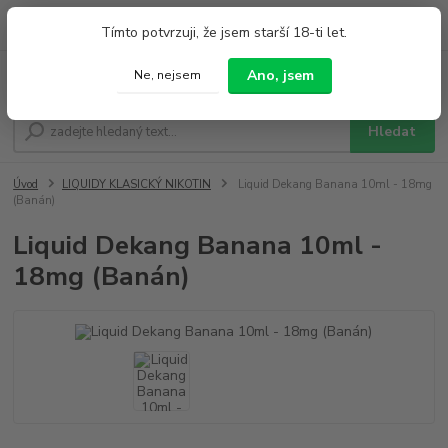
0
ks
+420 733 212 626
Tímto potvrzuji, že jsem starší 18-ti let.
za
0,00 Kč
Po - Pá 9:00 - 19:00 So 9:00 - 14:00
Ano, jsem
Ne, nejsem
Menu
Hledat
Úvod
LIQUIDY KLASICKÝ NIKOTIN
Liquid Dekang Banana 10ml - 18mg
(Banán)
Liquid Dekang Banana 10ml -
18mg (Banán)