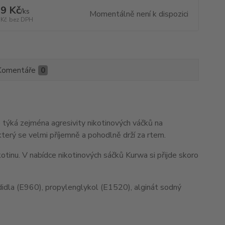
9 Kč
/
ks
Momentálně není k dispozici
 Kč
bez DPH
Komentáře
0
 týká zejména agresivity nikotinových váčků na
který se velmi příjemně a pohodlně drží za rtem.
otinu. V nabídce nikotinových sáčků Kurwa si přijde skoro
adidla (E960), propylenglykol (E1520), alginát sodný