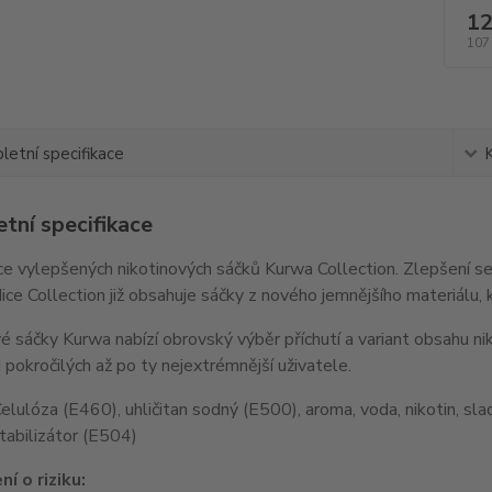
12
107
etní specifikace
tní specifikace
e vylepšených nikotinových sáčků Kurwa Collection. Zlepšení se
ice Collection již obsahuje sáčky z nového jemnějšího materiálu, 
é sáčky Kurwa nabízí obrovský výběr příchutí a variant obsahu nik
 pokročilých až po ty nejextrémnější uživatele.
Celulóza (E460), uhličitan sodný (E500), aroma, voda, nikotin, sl
tabilizátor (E504)
í o riziku: