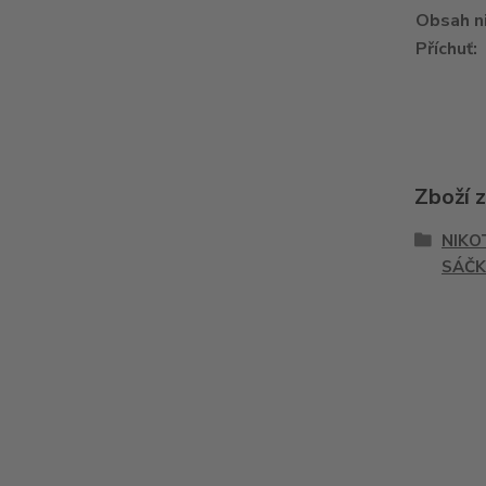
Obsah n
Příchuť
:
Zboží 
NIKO
SÁČK