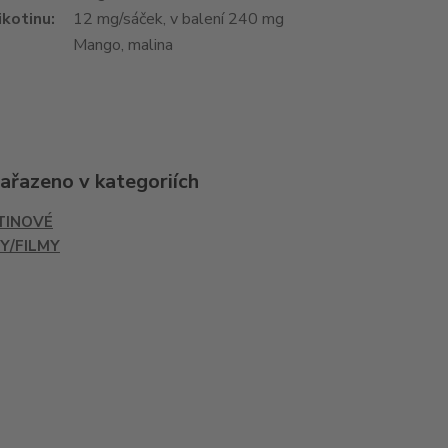
ikotinu
:
12 mg/sáček, v balení 240 mg
Mango, malina
zařazeno v kategoriích
TINOVÉ
Y/FILMY