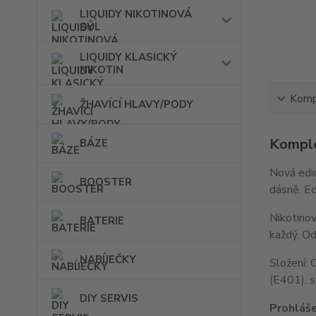
LIQUIDY NIKOTINOVÁ
SŮL
LIQUIDY KLASICKÝ
NIKOTIN
Kompl
ŽHAVÍCÍ HLAVY/PODY
Komple
BÁZE
Nová edic
BOOSTER
dásně. Ed
Nikotinov
BATERIE
každý. Od
NABÍJEČKY
Složení: 
(E401), s
DIY SERVIS
Prohlášen