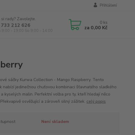
Přihlášení
 si rady? Zavolejte.
0
ks
 733 212 626
za
0,00 Kč
á 9:00 - 19:00 So 9:00 - 14:00
berry
nové sáčky Kurwa Collection - Mango Raspberry. Tento
k nabízí jedinečnou chuťovou kombinaci šťavnatého sladkého
 kyselých malin. Perfektní volba pro ty, kteří hledají něco
 Překvapivě osvěžující a zároveň silný zážitek.
celý popis
tupnost
Není skladem