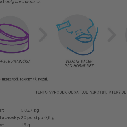
bchod@czechpods.cz
st
:
0.027 kg
lechovky
:
20 porcí po 0,8 g
st
:
16 g