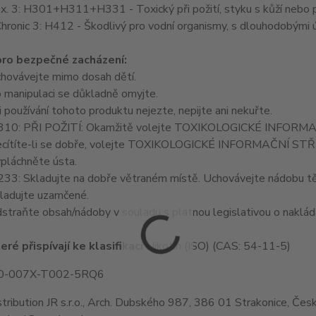
. 3: H301+H311+H331 - Toxický při požití, styku s kůží nebo p
hronic 3: H412 - Škodlivý pro vodní organismy, s dlouhodobými ú
ro bezpečné zacházení:
hovávejte mimo dosah dětí.
 manipulaci se důkladně omyjte.
 používání tohoto produktu nejezte, nepijte ani nekuřte.
10: PŘI POŽITÍ: Okamžitě volejte TOXIKOLOGICKÉ INFORMA
cítíte-li se dobře, volejte TOXIKOLOGICKÉ INFORMAČNÍ STŘ
pláchněte ústa.
3: Skladujte na dobře větraném místě. Uchovávejte nádobu tě
ladujte uzamčené.
traňte obsah/nádoby v souladu s platnou legislativou o naklád
eré přispívají ke klasifikaci
Nikotin (ISO) (CAS: 54-11-5)
C0-007X-T002-5RQ6
tribution JR s.r.o., Arch. Dubského 987, 386 01 Strakonice, Čes