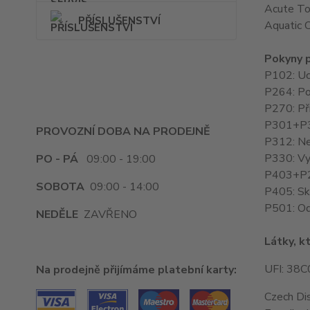
Acute Tox
PŘÍSLUŠENSTVÍ
Aquatic C
Pokyny p
P102: Uc
P264: Po
P270: Při
P301+P3
PROVOZNÍ DOBA NA PRODEJNĚ
P312: Ne
P330: Vy
PO - PÁ
09:00 - 19:00
P403+P23
SOBOTA
09:00 - 14:00
P405: Sk
P501: Ods
NEDĚLE
ZAVŘENO
Látky, kt
UFI: 38
Na prodejně přijímáme platební karty:
Czech Dis