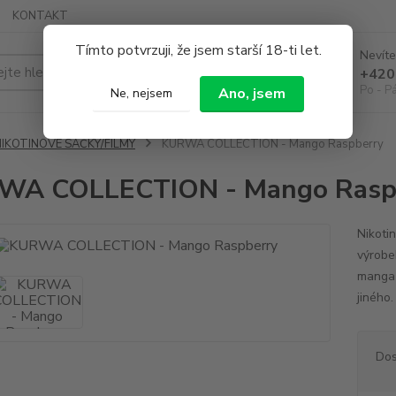
KONTAKT
Tímto potvrzuji, že jsem starší 18-ti let.
Nevíte
Hledat
+420
Po - P
Ano, jsem
Ne, nejsem
NIKOTINOVÉ SÁČKY/FILMY
KURWA COLLECTION - Mango Raspberry
WA COLLECTION - Mango Rasp
Nikoti
výrobe
manga a
jiného.
Dos