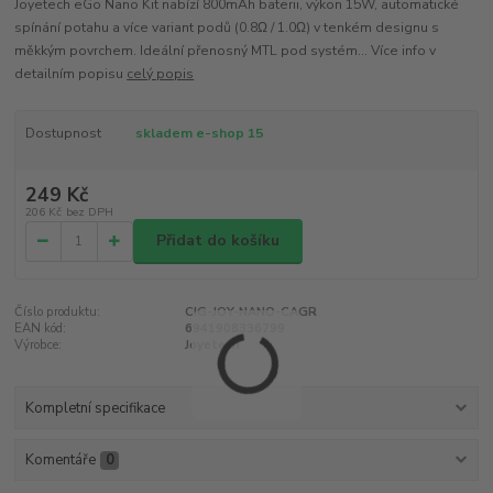
Joyetech eGo Nano Kit nabízí 800mAh baterii, výkon 15W, automatické
spínání potahu a více variant podů (0.8Ω / 1.0Ω) v tenkém designu s
měkkým povrchem. Ideální přenosný MTL pod systém... Více info v
detailním popisu
celý popis
Dostupnost
skladem e-shop 15
249 Kč
206 Kč
bez DPH
Přidat do košíku
Číslo produktu:
CIG-JOY-NANO-CAGR
EAN kód:
6941908336799
Výrobce:
Joyetech
Kompletní specifikace
Komentáře
0