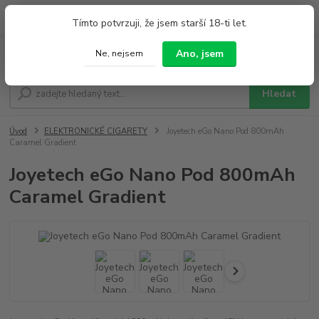
0
ks
+420 733 212 626
Tímto potvrzuji, že jsem starší 18-ti let.
za
0,00 Kč
Po - Pá 9:00 - 19:00 So 9:00 - 14:00
Ano, jsem
Ne, nejsem
Menu
Hledat
Úvod
ELEKTRONICKÉ CIGARETY
Joyetech eGo Nano Pod 800mAh
Caramel Gradient
Joyetech eGo Nano Pod 800mAh
Caramel Gradient