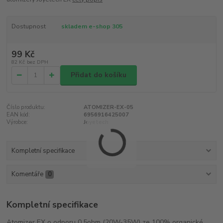
Dostupnost
skladem e-shop 305
99 Kč
82 Kč
bez DPH
Přidat do košíku
Číslo produktu:
ATOMIZER-EX-05
EAN kód:
6956916425007
Výrobce:
Joyetech
Kompletní specifikace
Komentáře
0
Kompletní specifikace
Atomizer EX o odporu 0,5ohm (20W-35W) ze 100% organické