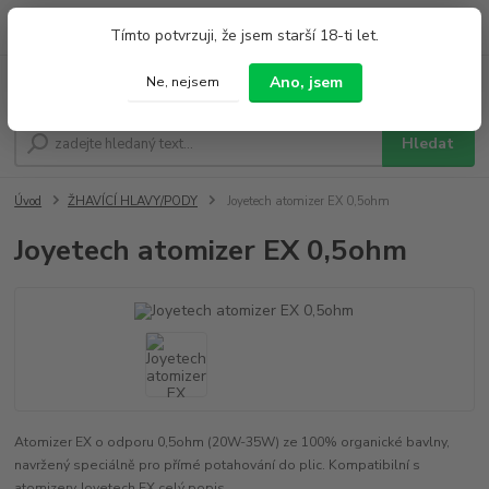
0
ks
+420 733 212 626
Tímto potvrzuji, že jsem starší 18-ti let.
za
0,00 Kč
Po - Pá 9:00 - 19:00 So 9:00 - 14:00
Ano, jsem
Ne, nejsem
Menu
Hledat
Úvod
ŽHAVÍCÍ HLAVY/PODY
Joyetech atomizer EX 0,5ohm
Joyetech atomizer EX 0,5ohm
Atomizer EX o odporu 0,5ohm (20W-35W) ze 100% organické bavlny,
navržený speciálně pro přímé potahování do plic. Kompatibilní s
atomizery Joyetech EX
celý popis