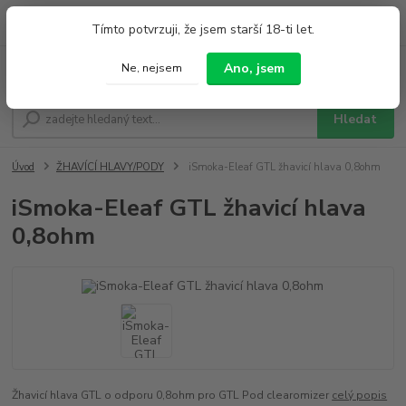
0
ks
+420 733 212 626
Tímto potvrzuji, že jsem starší 18-ti let.
za
0,00 Kč
Po - Pá 9:00 - 19:00 So 9:00 - 14:00
Ano, jsem
Ne, nejsem
Menu
Hledat
Úvod
ŽHAVÍCÍ HLAVY/PODY
iSmoka-Eleaf GTL žhavicí hlava 0,8ohm
iSmoka-Eleaf GTL žhavicí hlava
0,8ohm
Žhavicí hlava GTL o odporu 0,8ohm pro GTL Pod clearomizer
celý popis