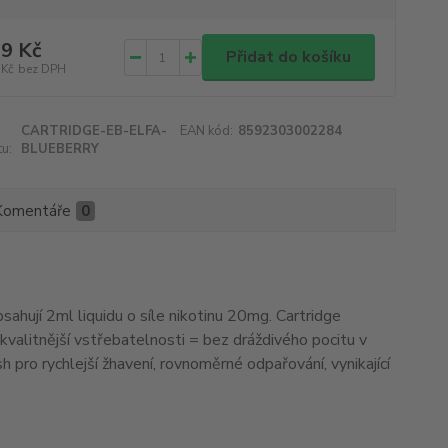
9 Kč
Přidat do košíku
 Kč
bez DPH
CARTRIDGE-EB-ELFA-
EAN kód:
8592303002284
u:
BLUEBERRY
Komentáře
0
ahují 2ml liquidu o síle nikotinu 20mg. Cartridge
 a kvalitnější vstřebatelnosti = bez dráždivého pocitu v
h pro rychlejší žhavení, rovnoměrné odpařování, vynikající