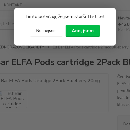
KONTAKT
Tímto potvrzuji, že jsem starší 18-ti let.
Nevíte
Hledat
+420
Po - P
Ano, jsem
Ne, nejsem
JEDNORÁZOVÉ CIGARETY
Elf Bar ELFA Pods cartridge 2Pack Blueberr
Bar ELFA Pods cartridge 2Pack 
Čerstv
ELFA ob
prvotří
kvalitn
klasic
Dos