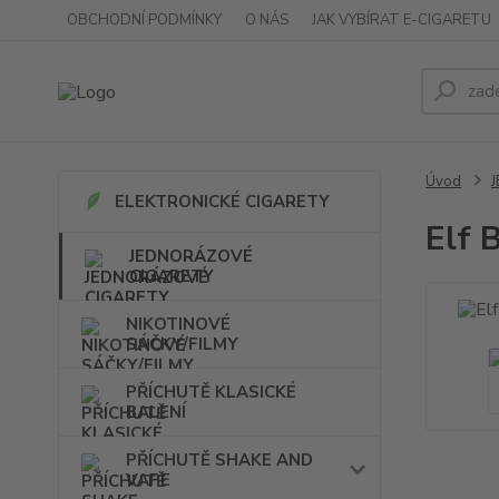
OBCHODNÍ PODMÍNKY
O NÁS
JAK VYBÍRAT E-CIGARETU
Úvod
ELEKTRONICKÉ CIGARETY
Elf 
JEDNORÁZOVÉ
CIGARETY
NIKOTINOVÉ
SÁČKY/FILMY
PŘÍCHUTĚ KLASICKÉ
BALENÍ
PŘÍCHUTĚ SHAKE AND
VAPE