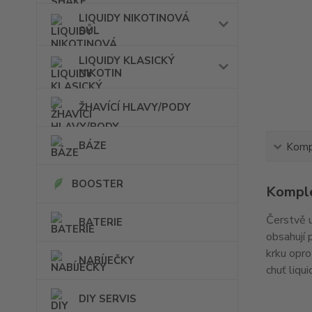
LIQUIDY NIKOTINOVÁ
SŮL
LIQUIDY KLASICKÝ
NIKOTIN
ŽHAVÍCÍ HLAVY/PODY
BÁZE
Kompl
BOOSTER
Komple
Čerstvě u
BATERIE
obsahují 
krku opro
NABÍJEČKY
chuť liqu
DIY SERVIS