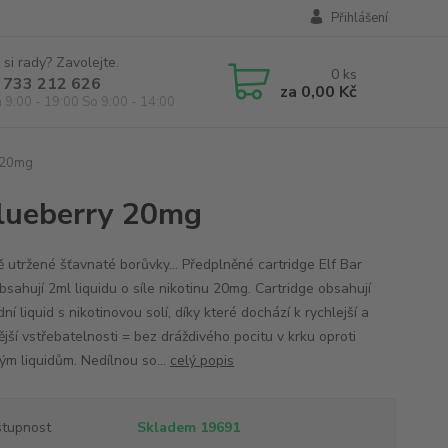
Přihlášení
 si rady? Zavolejte.
0
ks
 733 212 626
za
0,00 Kč
á 9:00 - 19:00 So 9:00 - 14:00
y 20mg
Blueberry 20mg
ě utržené šťavnaté borůvky... Předplněné cartridge Elf Bar
sahují 2ml liquidu o síle nikotinu 20mg. Cartridge obsahují
dní liquid s nikotinovou solí, díky které dochází k rychlejší a
ější vstřebatelnosti = bez dráždivého pocitu v krku oproti
kým liquidům. Nedílnou so...
celý popis
tupnost
Skladem 19691