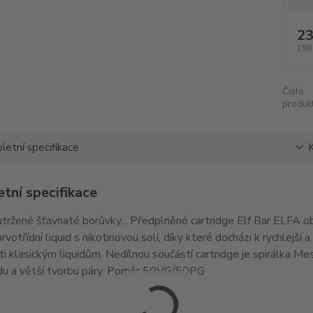
23
198
Číslo
produkt
etní specifikace
tní specifikace
tržené šťavnaté borůvky... Předplněné cartridge Elf Bar ELFA obs
prvotřídní liquid s nikotinovou solí, díky které dochází k rychlejší
ti klasickým liquidům. Nedílnou součástí cartridge je spirálka Mes
idu a větší tvorbu páry. Poměr 50VG/50PG