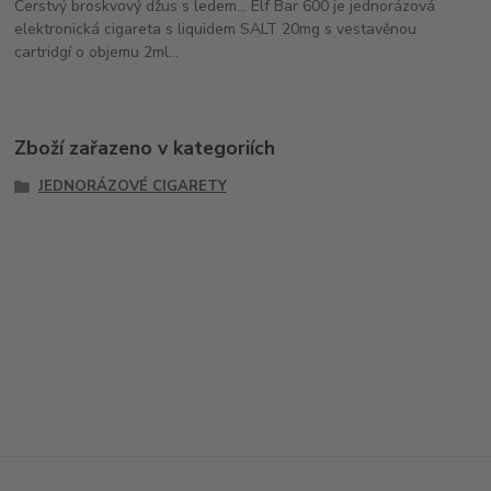
Čerstvý broskvový džus s ledem... Elf Bar 600 je jednorázová
elektronická cigareta s liquidem SALT 20mg s vestavěnou
cartridgí o objemu 2ml...
Zboží zařazeno v kategoriích
JEDNORÁZOVÉ CIGARETY