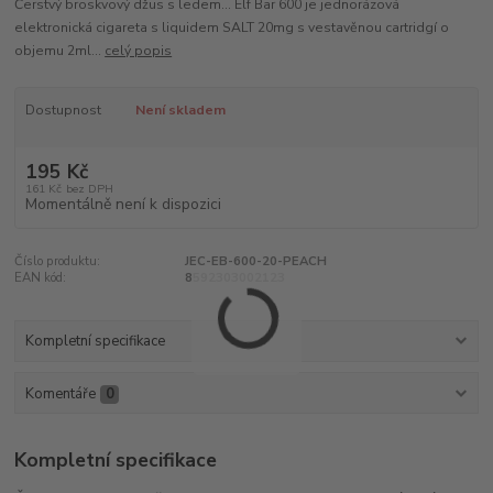
Čerstvý broskvový džus s ledem... Elf Bar 600 je jednorázová
elektronická cigareta s liquidem SALT 20mg s vestavěnou cartridgí o
objemu 2ml...
celý popis
Dostupnost
Není skladem
195 Kč
161 Kč
bez DPH
Momentálně není k dispozici
Číslo produktu:
JEC-EB-600-20-PEACH
EAN kód:
8592303002123
Kompletní specifikace
Komentáře
0
Kompletní specifikace