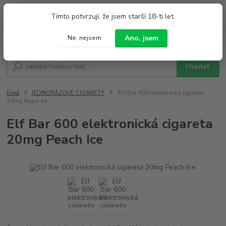
0
ks
+420 733 212 626
Tímto potvrzuji, že jsem starší 18-ti let.
za
0,00 Kč
Po - Pá 9:00 - 19:00 So 9:00 - 14:00
Ano, jsem
Ne, nejsem
Menu
Hledat
Úvod
JEDNORÁZOVÉ CIGARETY
Elf Bar 600 elektronická cigareta
20mg Peach Ice
Elf Bar 600 elektronická cigareta
20mg Peach Ice