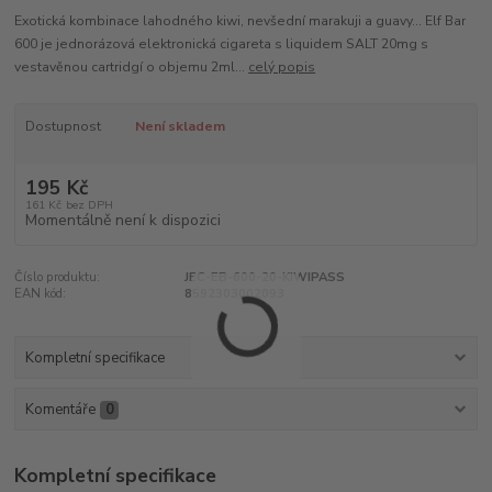
Exotická kombinace lahodného kiwi, nevšední marakuji a guavy... Elf Bar
600 je jednorázová elektronická cigareta s liquidem SALT 20mg s
vestavěnou cartridgí o objemu 2ml...
celý popis
Dostupnost
Není skladem
195 Kč
161 Kč
bez DPH
Momentálně není k dispozici
Číslo produktu:
JEC-EB-600-20-KIWIPASS
EAN kód:
8592303002093
Kompletní specifikace
Komentáře
0
Kompletní specifikace