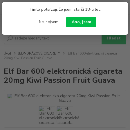
0
ks
+420 733 212 626
Tímto potvrzuji, že jsem starší 18-ti let.
za
0,00 Kč
Po - Pá 9:00 - 19:00 So 9:00 - 14:00
Ano, jsem
Ne, nejsem
Menu
Hledat
Úvod
JEDNORÁZOVÉ CIGARETY
Elf Bar 600 elektronická cigareta
20mg Kiwi Passion Fruit Guava
Elf Bar 600 elektronická cigareta
20mg Kiwi Passion Fruit Guava