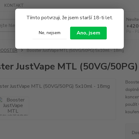
KONTAKT
Tímto potvrzuji, že jsem starší 18-ti let.
Nevíte
Hledat
+420
Po - P
Ano, jsem
Ne, nejsem
BOOSTER
Booster JustVape MTL (50VG/50PG) 5x10ml - 18mg
ter JustVape MTL (50VG/50PG)
Booste
doplně
koncen
použít
kouřen
Dos