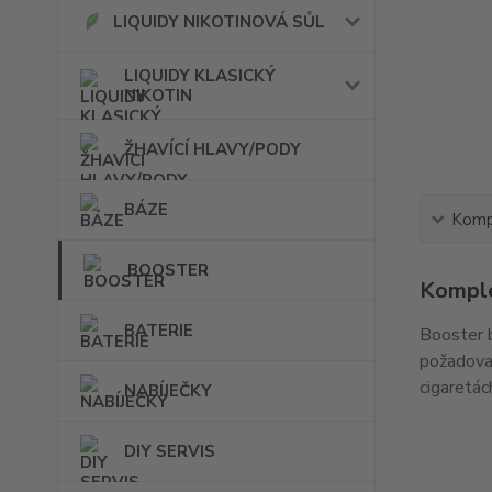
LIQUIDY NIKOTINOVÁ SŮL
LIQUIDY KLASICKÝ
NIKOTIN
ŽHAVÍCÍ HLAVY/PODY
BÁZE
Kompl
BOOSTER
Komple
BATERIE
Booster 
požadovan
cigaretác
NABÍJEČKY
DIY SERVIS