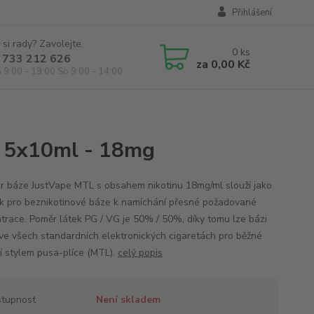
Přihlášení
 si rady? Zavolejte.
0
ks
 733 212 626
za
0,00 Kč
á 9:00 - 19:00 So 9:00 - 14:00
 5x10ml - 18mg
r báze JustVape MTL s obsahem nikotinu 18mg/ml slouží jako
k pro beznikotinové báze k namíchání přesné požadované
trace. Poměr látek PG / VG je 50% / 50%, díky tomu lze bázi
 ve všech standardních elektronických cigaretách pro běžné
í stylem pusa-plíce (MTL).
celý popis
tupnost
Není skladem