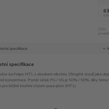
63
528
Číslo
produkt
etní specifikace
tní specifikace
báze JustVape MTL s obsahem nikotinu 18mg/ml slouží jako dopl
é koncentrace. Poměr látek PG / VG je 50% / 50%, díky tomu lz
h pro běžné kouření stylem pusa-plíce (MTL).