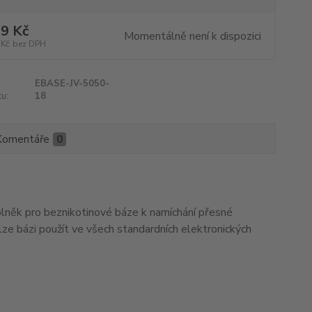
9 Kč
Momentálně není k dispozici
 Kč
bez DPH
EBASE-JV-5050-
u:
18
Komentáře
0
něk pro beznikotinové báze k namíchání přesné
e bázi použít ve všech standardních elektronických