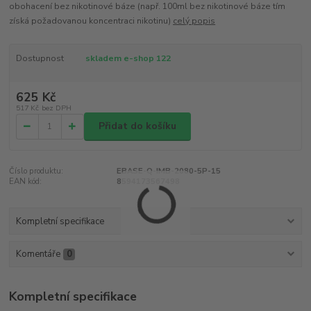
obohacení bez nikotinové báze (např. 100ml bez nikotinové báze tím
získá požadovanou koncentraci nikotinu)
celý popis
Dostupnost
skladem e-shop 122
625 Kč
517 Kč
bez DPH
Přidat do košíku
Číslo produktu:
EBASE-Q-IMB-2080-5P-15
EAN kód:
8594173567498
Kompletní specifikace
Komentáře
0
Kompletní specifikace