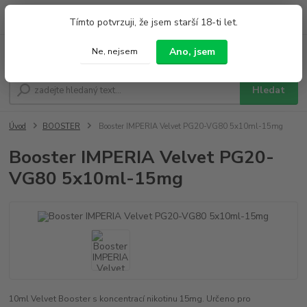
0
ks
+420 733 212 626
Tímto potvrzuji, že jsem starší 18-ti let.
za
0,00 Kč
Po - Pá 9:00 - 19:00 So 9:00 - 14:00
Ano, jsem
Ne, nejsem
Menu
Hledat
Úvod
BOOSTER
Booster IMPERIA Velvet PG20-VG80 5x10ml-15mg
Booster IMPERIA Velvet PG20-
VG80 5x10ml-15mg
10ml Velvet Booster s koncentrací nikotinu 15mg. Určeno pro