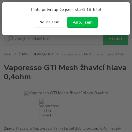
0
ks
+420 733 212 626
Tímto potvrzuji, že jsem starší 18-ti let.
za
0,00 Kč
Po - Pá 9:00 - 19:00 So 9:00 - 14:00
Ano, jsem
Ne, nejsem
Menu
Hledat
Úvod
ŽHAVÍCÍ HLAVY/PODY
Vaporesso GTi Mesh žhavicí hlava 0,4ohm
Vaporesso GTi Mesh žhavicí hlava
0,4ohm
Žhavicí hlava pro Vaporesso iTank (Target 200) o odporu 0,4ohm
celý