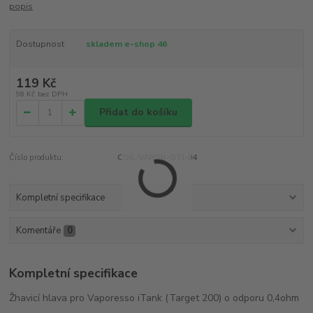
popis
Dostupnost
skladem e-shop 46
119 Kč
98 Kč
bez DPH
Přidat do košíku
Číslo produktu:
COIL-VAPOR-GTI-04
Kompletní specifikace
Komentáře
0
Kompletní specifikace
Žhavicí hlava pro Vaporesso iTank (Target 200) o odporu 0,4ohm