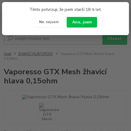
0
ks
+420 733 212 626
Tímto potvrzuji, že jsem starší 18-ti let.
za
0,00 Kč
Po - Pá 9:00 - 19:00 So 9:00 - 14:00
Ano, jsem
Ne, nejsem
Menu
Hledat
Úvod
ŽHAVÍCÍ HLAVY/PODY
Vaporesso GTX Mesh žhavicí hlava
0,15ohm
Vaporesso GTX Mesh žhavicí
hlava 0,15ohm