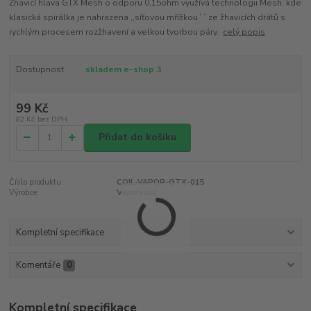
Žhavicí hlava GTX Mesh o odporu 0,15ohm využívá technologii Mesh, kde
klasická spirálka je nahrazena ,,síťovou mřížkou´´ ze žhavicích drátů s
rychlým procesem rozžhavení a velkou tvorbou páry.
celý popis
Dostupnost
skladem e-shop 3
99 Kč
82 Kč
bez DPH
Přidat do košíku
Číslo produktu:
COIL-VAPOR-GTX-015
Výrobce:
Vaporesso
Kompletní specifikace
Komentáře
0
Kompletní specifikace