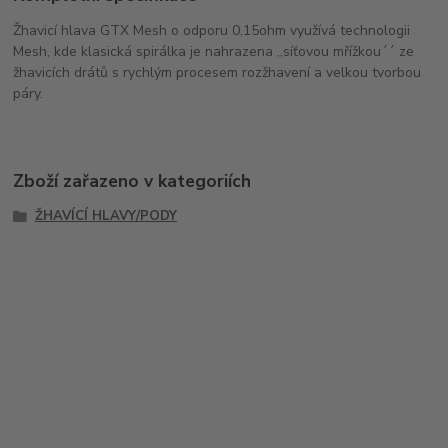
Žhavicí hlava GTX Mesh o odporu 0,15ohm využívá technologii
Mesh, kde klasická spirálka je nahrazena ,,síťovou mřížkou´´ ze
žhavicích drátů s rychlým procesem rozžhavení a velkou tvorbou
páry.
Zboží zařazeno v kategoriích
ŽHAVÍCÍ HLAVY/PODY