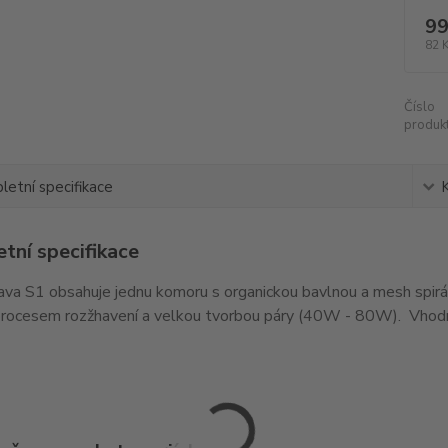
99
82 
Číslo
produkt
etní specifikace
tní specifikace
lava S1 obsahuje jednu komoru s organickou bavlnou a mesh spirál
procesem rozžhavení a velkou tvorbou páry (40W - 80W). Vho