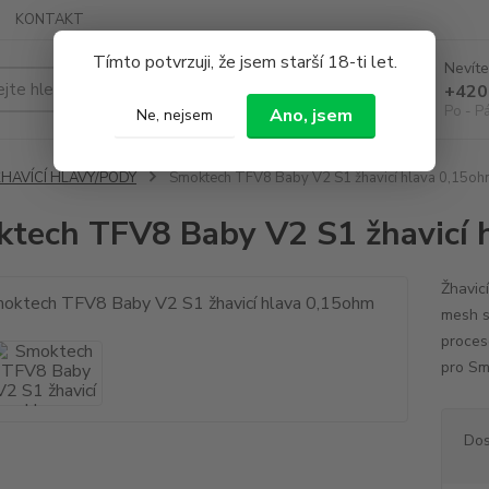
KONTAKT
Tímto potvrzuji, že jsem starší 18-ti let.
Nevíte
Hledat
+420
Po - P
Ano, jsem
Ne, nejsem
ŽHAVÍCÍ HLAVY/PODY
Smoktech TFV8 Baby V2 S1 žhavicí hlava 0,15o
tech TFV8 Baby V2 S1 žhavicí 
Žhavic
mesh s
proces
pro Sm
Dos