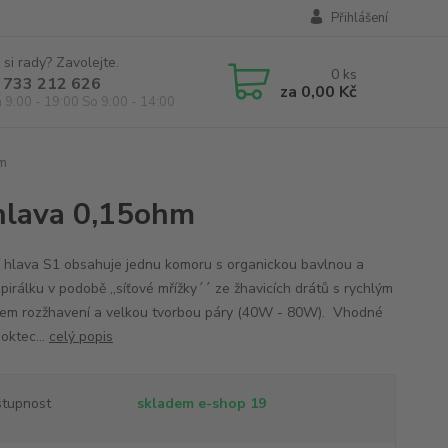
Přihlášení
 si rady? Zavolejte.
0
ks
 733 212 626
za
0,00 Kč
á 9:00 - 19:00 So 9:00 - 14:00
hm
hlava 0,15ohm
í hlava S1 obsahuje jednu komoru s organickou bavlnou a
pirálku v podobě ,,síťové mřížky´´ ze žhavicích drátů s rychlým
em rozžhavení a velkou tvorbou páry (40W - 80W). Vhodné
oktec...
celý popis
tupnost
skladem e-shop 19