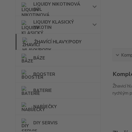
LIQUIDY NIKOTINOVÁ
SŮL
LIQUIDY KLASICKÝ
NIKOTIN
ŽHAVÍCÍ HLAVY/PODY
Kompl
BÁZE
Komple
BOOSTER
Žhavicí h
BATERIE
rychlým 
NABÍJEČKY
DIY SERVIS